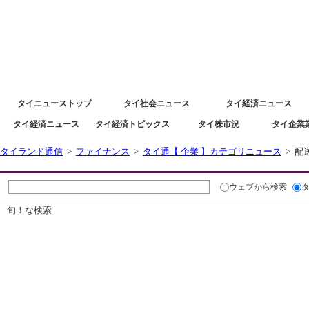
タイニュース速報ポータルサイトタイランド通信 タイ株 タイ経済情報
タイニューストップ
タイ社会ニュース
タイ経済ニュース
タイ経済ニュース
タイ経済トピックス
タイ株市況
タイ企業
タイランド通信
>
ファイナンス
>
タイ通【 企業 】カテゴリニュース
> 配
ウェブ
から検索
タ
旬！な検索
タイ通ニューストピック
自動車部品のHKSタイ現地法
くら寿司、2027年にタイ出