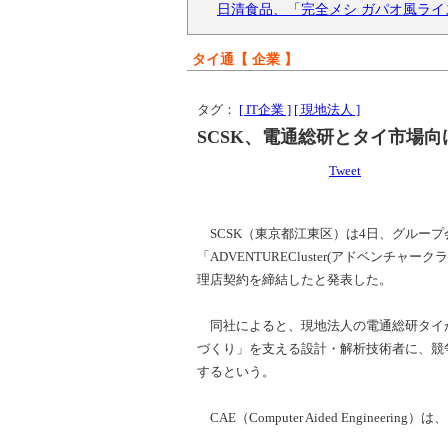
日清食品、「完全メシ ガパオ風ライス
タイ通【 企業 】
タグ：
[ IT企業 ]
[ 現地法人 ]
SCSK、電通総研とタイ市場
Tweet
SCSK（東京都江東区）は4日、グループ
「ADVENTURECluster(アドベン
理店契約を締結したと発表した。
同社によると、現地法人の電通総研タイ
づくり」を支える設計・解析技術者に、競
するという。
CAE（Computer Aided Engine