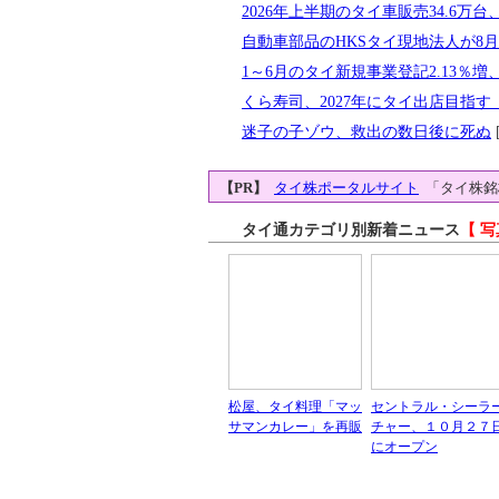
2026年上半期のタイ車販売34.6万台、
自動車部品のHKSタイ現地法人が8
1～6月のタイ新規事業登記2.13％増、
くら寿司、2027年にタイ出店目指
迷子の子ゾウ、救出の数日後に死ぬ
[
【PR】
タイ株ポータルサイト
「タイ株銘
タイ通カテゴリ別新着ニュース
【 写
松屋、タイ料理「マッ
セントラル・シーラ
サマンカレー」を再販
チャー、１０月２７
にオープン
タイ通ファイナ