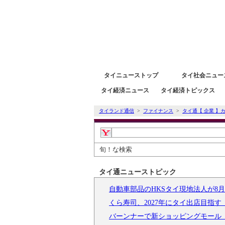
タイニュース速報ポータルサイトタイランド通信 タイ株
タイニューストップ
タイ社会ニュー
タイ経済ニュース
タイ経済トピックス
タイランド通信
>
ファイナンス
>
タイ通【 企業 】
旬！な検索
タイ通ニューストピック
自動車部品のHKSタイ現地法人が8
くら寿司、2027年にタイ出店目指
バーンナーで新ショッピングモール「