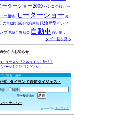
モーターショー2009
バンコク都
バー
モーターショー
ーツ相場
売
感染
政治
新型インフ
し
売買動向
投資家別
自動車
ンザ
業績予想
社会
買い越し
タグ一覧を見る
通からのお知らせ
のニュースをリアルタイムに配信！
グパーツをご利用ください。
ルマガ登録・解除
日刊】タイランド通信ダイジェスト
登録
解除
読者登録規約
バックナンバー
powered by
まぐまぐ！