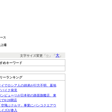
ース
規上場
タイ企業
大
文字サイズ変更「
」「
」
中
すめキーワード
リーランキング
タイでロシア人の姉弟が行方不明、墓地
でバイク発見
パンピューリが日本初の路面旗艦店、東
京で8/28開店
「空飛ぶクルマ」事業にバンコクエアウ
ェイズが参入