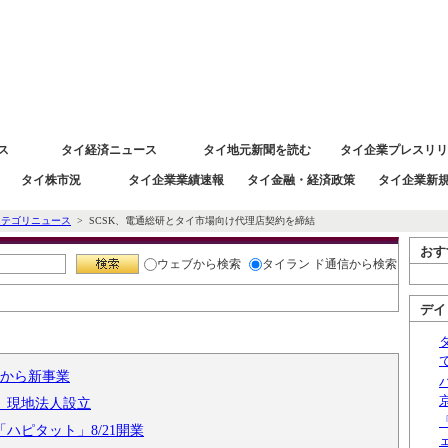
 タイ経済情報
ス
タイ経済ニュース
タイ地元新聞を読む
タイ企業プレスリリ
タイ株市況
タイ企業業績速報
タイ金融・経済政策
タイ企業新
カテゴリニュース
> SCSK、電通総研とタイ市場向け代理店契約を締結
おす
ウェブ
から検索
タイラン ド通信
から検索
デイ
月から新事業
す 現地法人設立
ハピタット」8/21開業