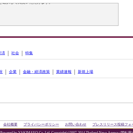
を選択して閲覧いただけます。
経済
社会
特集
況
企業
金融・経済政策
業績速報
新規上場
会社概要
プライバシーポリシー
お問い合わせ
プレスリリース投稿フォ
Powered by YAKIMAYO Co.,Ltd. Copyright(c)2007-2014 Thailand News Agency (禁転用)