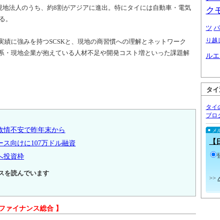
現地法人のうち、約8割がアジアに進出。特にタイには自動車・電気
ク
いる。
ツ
バ
り越
実績に強みを持つSCSKと、現地の商習慣への理解とネットワーク
系・現地企業が抱えている人材不足や開発コスト増といった課題解
ルエ
タイ
タイ
ブロ
政情不安で昨年末から
メ
【
ース向けに107万ドル融資
へ投資枠
スを読んでいます
>>
 ファイナンス総合 】