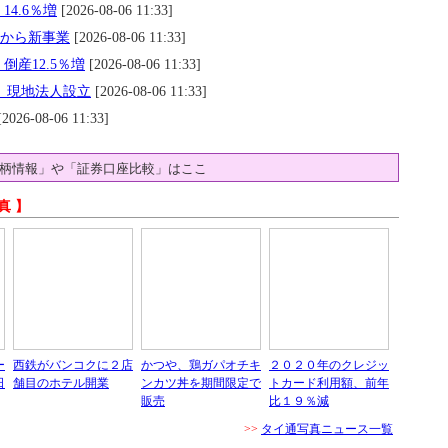
14.6％増
[2026-08-06 11:33]
月から新事業
[2026-08-06 11:33]
倒産12.5％増
[2026-08-06 11:33]
す 現地法人設立
[2026-08-06 11:33]
2026-08-06 11:33]
柄情報」や「証券口座比較」はここ
真 】
ー
西鉄がバンコクに２店
かつや、鶏ガパオチキ
２０２０年のクレジッ
日
舗目のホテル開業
ンカツ丼を期間限定で
トカード利用額、前年
販売
比１９％減
>>
タイ通写真ニュース一覧
ンスの過去のニュースは、
タイ通アーカイブページ
にて、