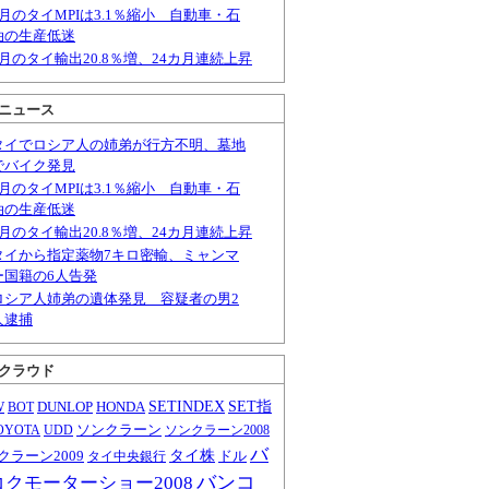
6月のタイMPIは3.1％縮小 自動車・石
油の生産低迷
6月のタイ輸出20.8％増、24カ月連続上昇
ニュース
タイでロシア人の姉弟が行方不明、墓地
でバイク発見
6月のタイMPIは3.1％縮小 自動車・石
油の生産低迷
6月のタイ輸出20.8％増、24カ月連続上昇
タイから指定薬物7キロ密輸、ミャンマ
ー国籍の6人告発
ロシア人姉弟の遺体発見 容疑者の男2
人逮捕
クラウド
W
DUNLOP
HONDA
SETINDEX
SET指
BOT
ソンクラーン
OYOTA
UDD
ソンクラーン2008
バ
クラーン2009
タイ株
ドル
タイ中央銀行
バンコ
コクモーターショー2008