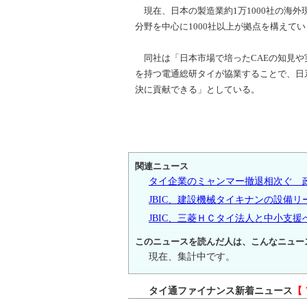
現在、日本の製造業約1万1000社の海外
分野を中心に1000社以上が拠点を構えて
同社は「日本市場で培ったCAEの知見や
を持つ電通総研タイが協業することで、日
決に貢献できる」としている。
関連ニュース
タイ企業のミャンマー撤退相次ぐ 
JBIC、建設機械タイキナンの設備リ
JBIC、三菱ＨＣタイ法人と中小支援
このニュースを読んだ人は、こんなニュー
現在、集計中です。
タイ通ファイナンス新着ニュース
【