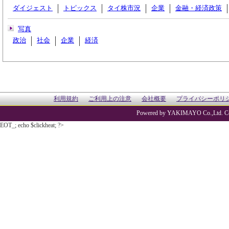
ダイジェスト
トピックス
タイ株市況
企業
金融・経済政策
写真
政治
社会
企業
経済
利用規約
ご利用上の注意
会社概要
プライバシーポリ
Powered by YAKIMAYO Co.,Ltd. Co
EOT_; echo $clickheat; ?>