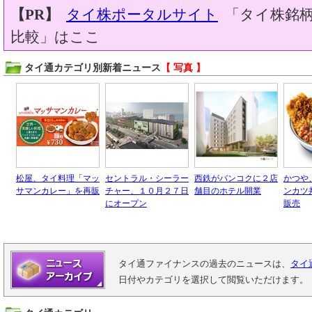
【PR】
タイ株ポータルサイト
「タイ株銘柄
比較」はここ
タイ通カテゴリ別新着ニュース
【 写真 】
松屋、タイ料理「マッ
セントラル・シーラー
西鉄がバンコクに２店
かつや
サマンカレー」を再販
チャー、１０月２７日
舗目のホテル開業
ンカツ
にオープン
販売
タイ通ファイナンスの過去のニュースは、
タイ
日付やカテゴリを選択して閲覧いただけます。