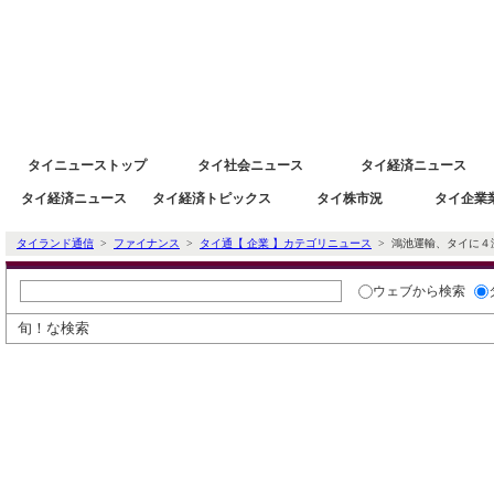
タイニュース速報ポータルサイトタイランド通信 タイ株 タイ経済情報
タイニューストップ
タイ社会ニュース
タイ経済ニュース
タイ経済ニュース
タイ経済トピックス
タイ株市況
タイ企業
タイランド通信
>
ファイナンス
>
タイ通【 企業 】カテゴリニュース
> 鴻池運輸、タイに４
ウェブ
から検索
旬！な検索
タイ通ニューストピック
自動車部品のHKSタイ現地法人が8月
くら寿司、2027年にタイ出店目指す 