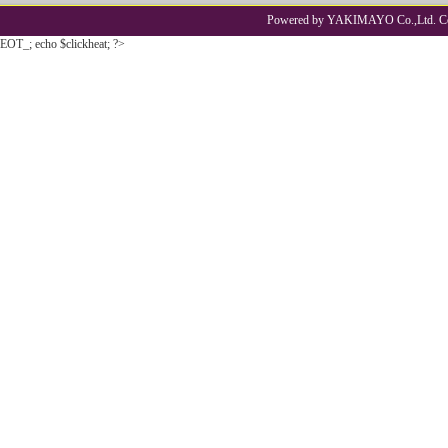
Powered by YAKIMAYO Co.,Ltd. Co
EOT_; echo $clickheat; ?>