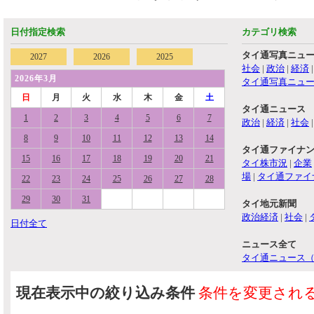
日付指定検索
カテゴリ検索
タイ通写真ニュ
2027
2026
2025
社会
|
政治
|
経済
2026年3月
タイ通写真ニュ
日
月
火
水
木
金
土
タイ通ニュース
1
2
3
4
5
6
7
政治
|
経済
|
社会
8
9
10
11
12
13
14
タイ通ファイナ
15
16
17
18
19
20
21
タイ株市況
|
企業
場
|
タイ通ファイ
22
23
24
25
26
27
28
29
30
31
タイ地元新聞
政治経済
|
社会
|
日付全て
ニュース全て
タイ通ニュース
現在表示中の絞り込み条件
条件を変更され