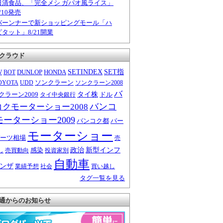
日清食品、「完全メシ ガパオ風ライス」
/10発売
バーンナーで新ショッピングモール「ハ
ピタット」8/21開業
クラウド
W
DUNLOP
HONDA
SETINDEX
SET指
BOT
ソンクラーン
OYOTA
UDD
ソンクラーン2008
バ
クラーン2009
タイ株
ドル
タイ中央銀行
バンコ
コクモーターショー2008
モーターショー2009
バンコク都
バー
モーターショー
ーツ相場
売
感染
政治
新型インフ
し
売買動向
投資家別
自動車
ンザ
業績予想
社会
買い越し
タグ一覧を見る
通からのお知らせ