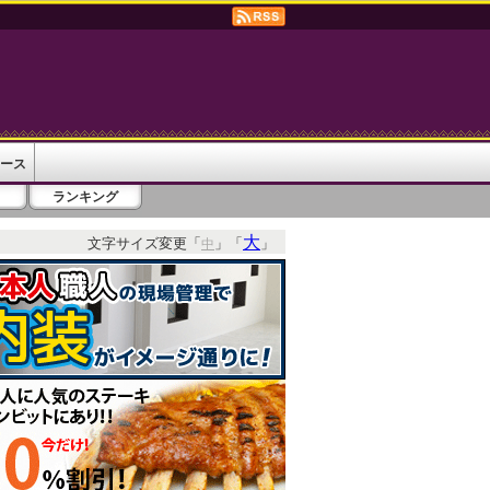
ース
ランキング
大
文字サイズ変更「
」「
」
中