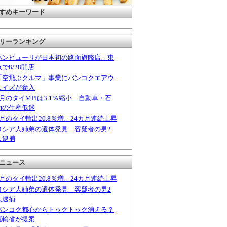
すめキーワード
リーランキング
パンピューリが日本初の路面旗艦店、東
京で8/28開店
「空飛ぶクルマ」事業にバンコクエアウ
ェイズが参入
6月のタイMPIは3.1％縮小 自動車・石
油の生産低迷
6月のタイ輸出20.8％増、24カ月連続上昇
ロシア人姉弟の遺体発見 容疑者の男2
人逮捕
ニュース
6月のタイ輸出20.8％増、24カ月連続上昇
ロシア人姉弟の遺体発見 容疑者の男2
人逮捕
バンコク都心からトゥクトゥク消える？
運輸省が提案