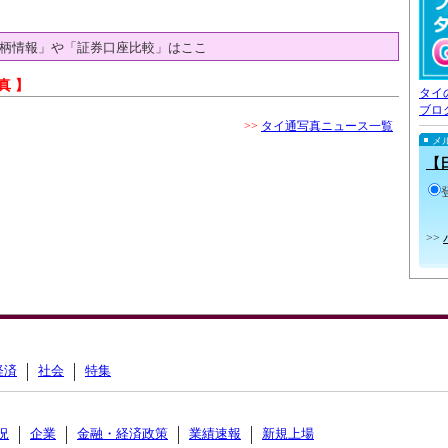
柄情報」や「証券口座比較」はここ
真 】
タイ
ブロ
>>
タイ通写真ニュース一覧
メ
【
>>
経済
社会
特集
況
企業
金融・経済政策
業績速報
新規上場