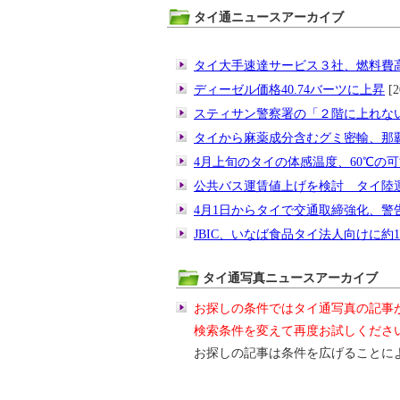
タイ通ニュースアーカイブ
タイ大手速達サービス３社、燃料費
ディーゼル価格40.74バーツに上昇
[2
スティサン警察署の「２階に上れな
タイから麻薬成分含むグミ密輸、那
4月上旬のタイの体感温度、60℃の
公共バス運賃値上げを検討 タイ陸
4月1日からタイで交通取締強化、警
JBIC、いなば食品タイ法人向けに約1
タイ通写真ニュースアーカイブ
お探しの条件ではタイ通写真の記事
検索条件を変えて再度お試しくださ
お探しの記事は条件を広げることに