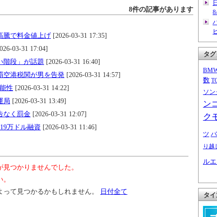
8件の記事があります
8
高騰で料金値上げ
[2026-03-31 17:35]
026-03-31 17:04]
タグ
い階段」が話題
[2026-03-31 16:40]
BM
覇空港税関が男を告発
[2026-03-31 14:57]
数
T
可能性
[2026-03-31 14:22]
ソン
運局
[2026-03-31 13:49]
ン
告なく罰金
[2026-03-31 12:07]
ク
19万ドル融資
[2026-03-31 11:46]
ツ
バ
り越
ルエ
が見つかりませんでした。
い。
よって見つかるかもしれません。
日付全て
タイ