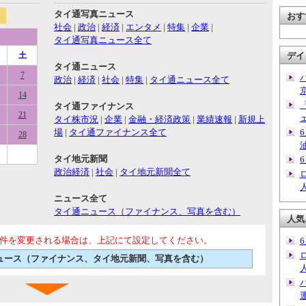
タイ通写真ニュース
おす
社会
|
政治
|
経済
|
エンタメ
|
特集
|
企業
|
タイ通写真ニュース全て
土
デイ
タイ通ニュース
7
政治
|
経済
|
社会
|
特集
|
タイ通ニュース全て
14
タイ通ファイナンス
21
タイ株市況
|
企業
|
金融・経済政策
|
業績速報
|
新規上
場
|
タイ通ファイナンス全て
28
タイ地元新聞
政治経済
|
社会
|
タイ地元新聞全て
ニュース全て
タイ通ニュース（ファイナンス、写真を含む）
人気
件を変更される場合は、上記にて設定してください。
通ニュース（ファイナンス、タイ地元新聞、写真を含む）