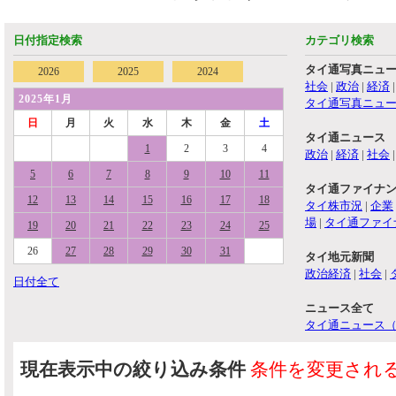
日付指定検索
カテゴリ検索
タイ通写真ニュ
2026
2025
2024
社会
|
政治
|
経済
2025年1月
タイ通写真ニュ
日
月
火
水
木
金
土
タイ通ニュース
1
2
3
4
政治
|
経済
|
社会
5
6
7
8
9
10
11
タイ通ファイナ
12
13
14
15
16
17
18
タイ株市況
|
企業
場
|
タイ通ファイ
19
20
21
22
23
24
25
26
27
28
29
30
31
タイ地元新聞
政治経済
|
社会
|
日付全て
ニュース全て
タイ通ニュース
現在表示中の絞り込み条件
条件を変更され