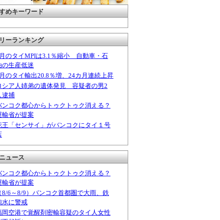
すめキーワード
リーランキング
6月のタイMPIは3.1％縮小 自動車・石
油の生産低迷
6月のタイ輸出20.8％増、24カ月連続上昇
ロシア人姉弟の遺体発見 容疑者の男2
人逮捕
バンコク都心からトゥクトゥク消える？
運輸省が提案
花王「センサイ」がバンコクにタイ１号
店
ニュース
バンコク都心からトゥクトゥク消える？
運輸省が提案
（8/6～8/9）バンコク首都圏で大雨、鉄
砲水に警戒
福岡空港で覚醒剤密輸容疑のタイ人女性