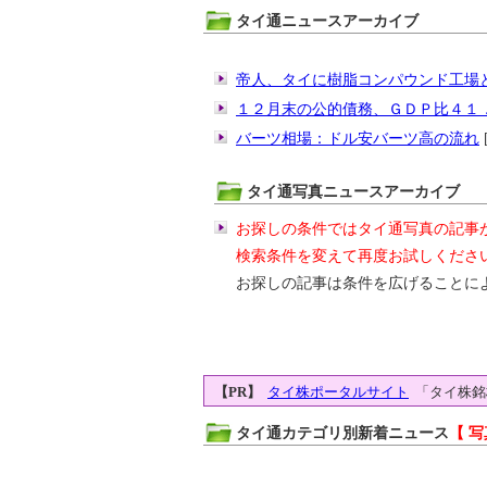
タイ通ニュースアーカイブ
帝人、タイに樹脂コンパウンド工場
１２月末の公的債務、ＧＤＰ比４１
バーツ相場：ドル安バーツ高の流れ
[
タイ通写真ニュースアーカイブ
お探しの条件ではタイ通写真の記事
検索条件を変えて再度お試しくださ
お探しの記事は条件を広げることに
【PR】
タイ株ポータルサイト
「タイ株銘
タイ通カテゴリ別新着ニュース
【 写