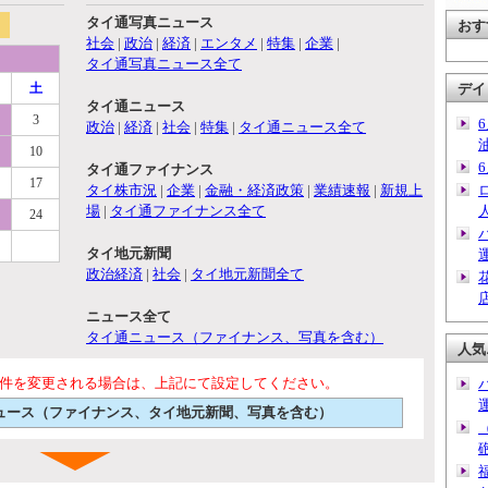
タイ通写真ニュース
おす
社会
|
政治
|
経済
|
エンタメ
|
特集
|
企業
|
タイ通写真ニュース全て
土
デイ
タイ通ニュース
3
政治
|
経済
|
社会
|
特集
|
タイ通ニュース全て
10
タイ通ファイナンス
17
タイ株市況
|
企業
|
金融・経済政策
|
業績速報
|
新規上
場
|
タイ通ファイナンス全て
24
タイ地元新聞
政治経済
|
社会
|
タイ地元新聞全て
ニュース全て
タイ通ニュース（ファイナンス、写真を含む）
人気
件を変更される場合は、上記にて設定してください。
通ニュース（ファイナンス、タイ地元新聞、写真を含む）