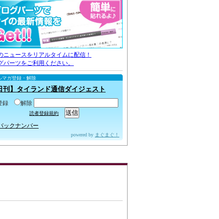
のニュースをリアルタイムに配信！
グパーツをご利用ください。
ルマガ登録・解除
日刊】タイランド通信ダイジェスト
登録
解除
読者登録規約
バックナンバー
powered by
まぐまぐ！