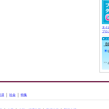
タイ
ブロ
メ
【
>>
経済
社会
特集