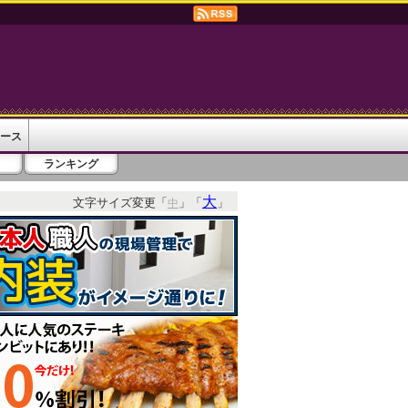
ース
ランキング
大
文字サイズ変更「
」「
」
中