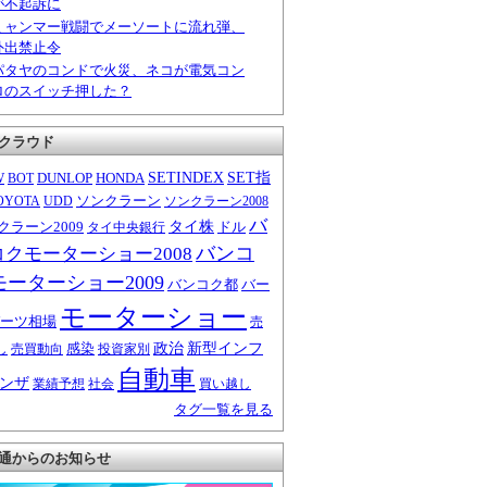
が不起訴に
ミャンマー戦闘でメーソートに流れ弾、
外出禁止令
パタヤのコンドで火災、ネコが電気コン
ロのスイッチ押した？
クラウド
W
DUNLOP
HONDA
SETINDEX
SET指
BOT
ソンクラーン
OYOTA
UDD
ソンクラーン2008
バ
クラーン2009
タイ株
ドル
タイ中央銀行
バンコ
コクモーターショー2008
モーターショー2009
バンコク都
バー
モーターショー
ーツ相場
売
感染
政治
新型インフ
し
売買動向
投資家別
自動車
ンザ
業績予想
社会
買い越し
タグ一覧を見る
通からのお知らせ