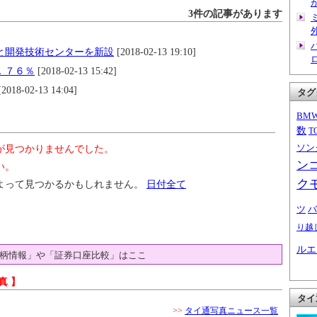
3件の記事があります
と開発技術センターを新設
[2018-02-13 19:10]
．７６％
[2018-02-13 15:42]
2018-02-13 14:04]
タグ
BM
数
T
ソン
が見つかりませんでした。
ン
い。
ク
よって見つかるかもしれません。
日付全て
ツ
バ
り越
ルエ
柄情報」や「証券口座比較」はここ
真 】
タイ
>>
タイ通写真ニュース一覧