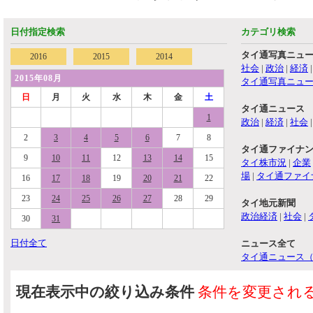
日付指定検索
カテゴリ検索
タイ通写真ニュ
2016
2015
2014
社会
|
政治
|
経済
2015年08月
タイ通写真ニュ
日
月
火
水
木
金
土
タイ通ニュース
1
政治
|
経済
|
社会
2
3
4
5
6
7
8
タイ通ファイナ
9
10
11
12
13
14
15
タイ株市況
|
企業
場
|
タイ通ファイ
16
17
18
19
20
21
22
23
24
25
26
27
28
29
タイ地元新聞
政治経済
|
社会
|
30
31
日付全て
ニュース全て
タイ通ニュース
現在表示中の絞り込み条件
条件を変更され