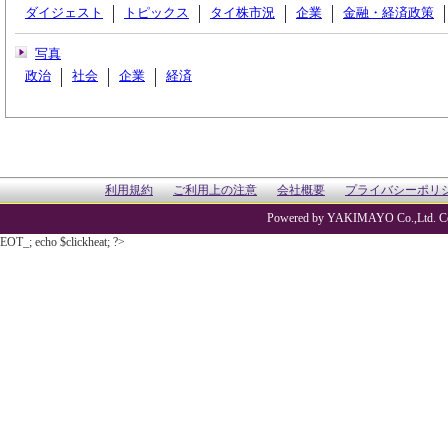
ダイジェスト
トピックス
タイ株市況
企業
金融・経済政策
写真
政治
社会
企業
経済
利用規約
ご利用上の注意
会社概要
プライバシーポリ
Powered by YAKIMAYO Co.,Ltd. Co
EOT_; echo $clickheat; ?>