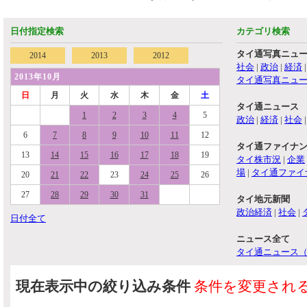
日付指定検索
カテゴリ検索
タイ通写真ニュ
2014
2013
2012
社会
|
政治
|
経済
2013年10月
タイ通写真ニュ
日
月
火
水
木
金
土
タイ通ニュース
1
2
3
4
5
政治
|
経済
|
社会
6
7
8
9
10
11
12
タイ通ファイナ
13
14
15
16
17
18
19
タイ株市況
|
企業
場
|
タイ通ファイ
20
21
22
23
24
25
26
27
28
29
30
31
タイ地元新聞
政治経済
|
社会
|
日付全て
ニュース全て
タイ通ニュース
現在表示中の絞り込み条件
条件を変更され