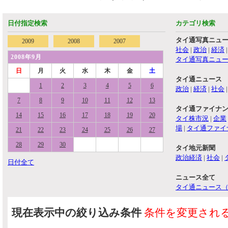
日付指定検索
カテゴリ検索
タイ通写真ニュ
2009
2008
2007
社会
|
政治
|
経済
2008年9月
タイ通写真ニュ
日
月
火
水
木
金
土
タイ通ニュース
1
2
3
4
5
6
政治
|
経済
|
社会
7
8
9
10
11
12
13
タイ通ファイナ
14
15
16
17
18
19
20
タイ株市況
|
企業
場
|
タイ通ファイ
21
22
23
24
25
26
27
28
29
30
タイ地元新聞
政治経済
|
社会
|
日付全て
ニュース全て
タイ通ニュース
現在表示中の絞り込み条件
条件を変更され