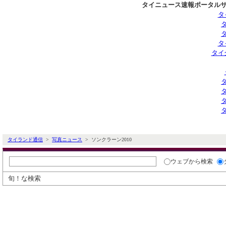
タイニュース速報ポータルサ
タ
タ
タイ
タイランド通信
>
写真ニュース
> ソンクラーン2010
ウェブ
から検索
旬！な検索