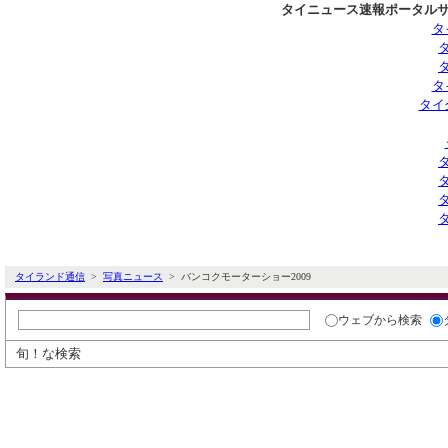
タイニュース速報ポータルサ
タ
タ
タイ
タイランド通信
>
写真ニュース
> バンコクモーターショー2009
ウェブ
から検索
旬！な検索
タイ通写真ニュース
写真カテゴリ
社会
|
政治
|
経済
|
エンタメ
|
企業
|
特集
|