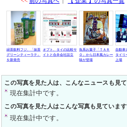
<<
前の写真へ
|
【 企業 】の写真一覧
緑茶飲料フジ、「抹茶
オプト、タイの比較サ
魚系お菓子「ＴＡＲ
自動車
グリーンティーラテ」
イトと合弁会社設立
Ｏ」から日本風カレー
タイリ
を新発売
味が登場
上場
この写真を見た人は、こんなニュースも見
現在集計中です。
この写真を見た人はこんな写真も見ています
現在集計中です。