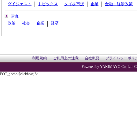
ダイジェスト
トピックス
タイ株市況
企業
金融・経済政策
写真
政治
社会
企業
経済
利用規約
ご利用上の注意
会社概要
プライバシーポリ
Powered by YAKIMAYO Co.,Ltd. Co
EOT_; echo $clickheat; ?>