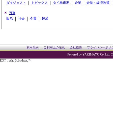
ダイジェスト
トピックス
タイ株市況
企業
金融・経済政策
写真
政治
社会
企業
経済
利用規約
ご利用上の注意
会社概要
プライバシーポリ
Powered by YAKIMAYO Co.,Ltd. Co
EOT_; echo $clickheat; ?>