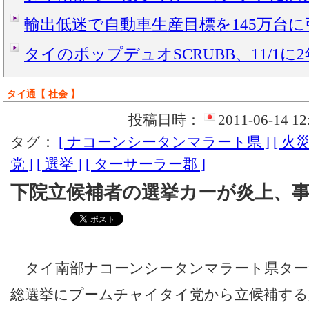
輸出低迷で自動車生産目標を145万台
タイのポップデュオSCRUBB、11/1に
タイ通【 社会 】
投稿日時：
2011-06-14 12
タグ：
[ ナコーンシータンマラート県 ]
[ 火災
党 ]
[ 選挙 ]
[ ターサーラー郡 ]
下院立候補者の選挙カーが炎上、
タイ南部ナコーンシータンマラート県ター
総選挙にプームチャイタイ党から立候補する