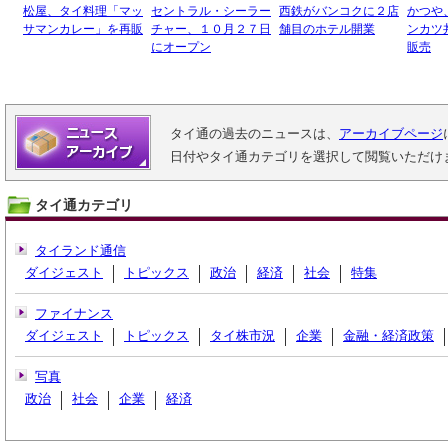
松屋、タイ料理「マッ
セントラル・シーラー
西鉄がバンコクに２店
かつや
サマンカレー」を再販
チャー、１０月２７日
舗目のホテル開業
ンカツ
にオープン
販売
タイ通の過去のニュースは、
アーカイブページ
日付やタイ通カテゴリを選択して閲覧いただけ
タイ通カテゴリ
タイランド通信
ダイジェスト
トピックス
政治
経済
社会
特集
ファイナンス
ダイジェスト
トピックス
タイ株市況
企業
金融・経済政策
写真
政治
社会
企業
経済