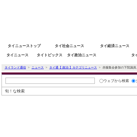
タイニュース速報ポータルサイトタイランド通信 タイ株 タイ経済情報
タイニューストップ
タイ社会ニュース
タイ経済ニュース
タイニュース
タイトピックス
タイ政治ニュース
タ
タイ経済ニュース
タイランド通信
>
ニュース
>
タイ通【 政治 】カテゴリニュース
> 赤服集会参加の下院議員
ウェブ
から検索
旬！な検索
タイ通ニューストピック
輸出低迷で自動車生産目標を145万台
タイのポップデュオSCRUBB、11/1に