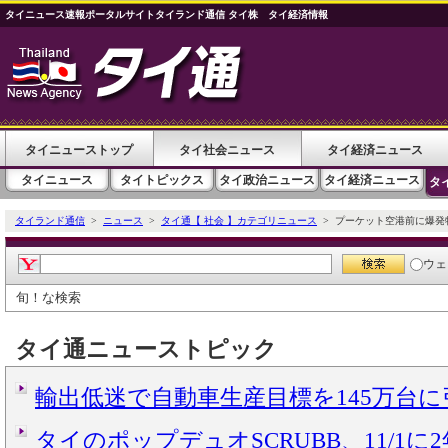
タイニュース速報ポータルサイトタイランド通信 タイ株 タイ経済情報
タイニューストップ
タイ社会ニュース
タイ経済ニュース
タイニュース
タイトピックス
タイ政治ニュース
タイ経済ニュース
タ
タイランド通信
>
ニュース
>
タイ通【 社会 】カテゴリニュース
> プーケット空港前に爆発
ウェ
旬！な検索
タイ通ニューストピック
輸出低迷で自動車生産目標を145万台
タイのポップデュオSCRUBB、11/1に