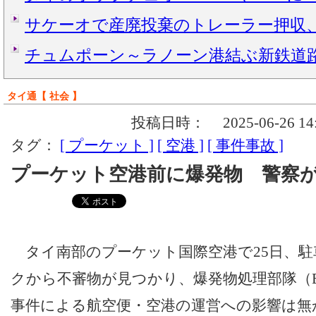
サケーオで産廃投棄のトレーラー押収
チュムポーン～ラノーン港結ぶ新鉄道
タイ通【 社会 】
投稿日時：
2025-06-26 14
タグ：
[ プーケット ]
[ 空港 ]
[ 事件事故 ]
プーケット空港前に爆発物 警察
タイ南部のプーケット国際空港で25日、駐
クから不審物が見つかり、爆発物処理部隊（
事件による航空便・空港の運営への影響は無