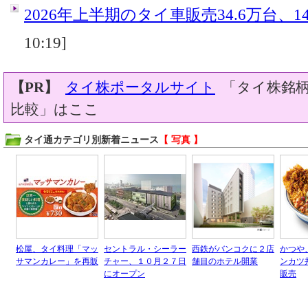
2026年上半期のタイ車販売34.6万台、14
10:19]
【PR】
タイ株ポータルサイト
「タイ株銘柄
比較」はここ
タイ通カテゴリ別新着ニュース
【 写真 】
松屋、タイ料理「マッ
セントラル・シーラー
西鉄がバンコクに２店
かつや
サマンカレー」を再販
チャー、１０月２７日
舗目のホテル開業
ンカツ
にオープン
販売