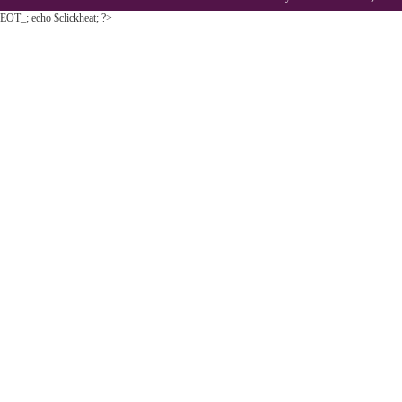
EOT_; echo $clickheat; ?>