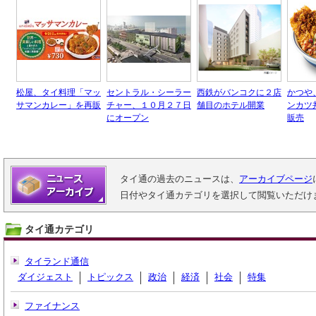
松屋、タイ料理「マッ
セントラル・シーラー
西鉄がバンコクに２店
かつや
サマンカレー」を再販
チャー、１０月２７日
舗目のホテル開業
ンカツ
にオープン
販売
タイ通の過去のニュースは、
アーカイブページ
日付やタイ通カテゴリを選択して閲覧いただけ
タイ通カテゴリ
タイランド通信
ダイジェスト
トピックス
政治
経済
社会
特集
ファイナンス