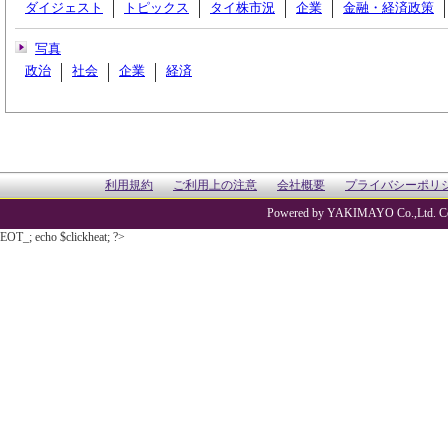
ダイジェスト
トピックス
タイ株市況
企業
金融・経済政策
写真
政治
社会
企業
経済
利用規約
ご利用上の注意
会社概要
プライバシーポリ
Powered by YAKIMAYO Co.,Ltd. Co
EOT_; echo $clickheat; ?>