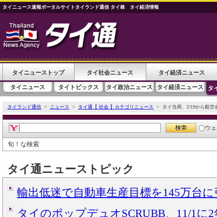
タイニュース速報ポータルサイトタイランド通信 タイ株 タイ経済情報
タイニューストップ
タイ社会ニュース
タイ経済ニュース
タイニュース
タイトピックス
タイ政治ニュース
タイ経済ニュース
タ
タイランド通信
>
ニュース
>
タイ通【 社会 】カテゴリニュース
> タイ当局、2/19から航
ウェ
旬！な検索
タイ通ニューストピック
輸出低迷で自動車生産目標を145万台
タイのポップデュオSCRUBB、11/1に