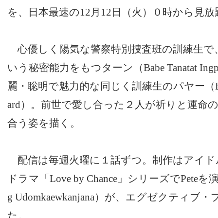
を、日本最速の12月12日（火）０時から見
心優しく陽気な警察特別捜査班の訓練生で
いう秘密能力をもつターン（Babe Tanatat Ing
麗・聡明で魅力的な同じく訓練生のパヤー（Billy Pa
ard）。前世で愛し合った２人が祈りと運命
合う姿を描く。
配信は毎週火曜に１話ずつ。制作はアイド
ドラマ「Love by Chance」シリーズでPeteを演じ
g Udomkaewkanjana）が、エグゼクテ
た。