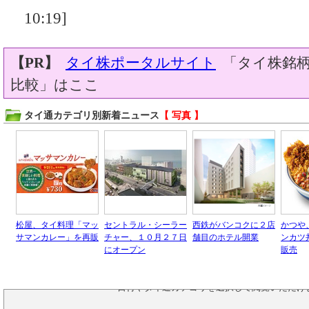
10:19]
【PR】
タイ株ポータルサイト
「タイ株銘柄
比較」はここ
タイ通カテゴリ別新着ニュース
【 写真 】
松屋、タイ料理「マッ
セントラル・シーラー
西鉄がバンコクに２店
かつや
サマンカレー」を再販
チャー、１０月２７日
舗目のホテル開業
ンカツ
にオープン
販売
タイ通の過去のニュースは、
アーカイブページ
日付やタイ通カテゴリを選択して閲覧いただけ