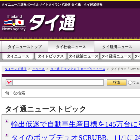
タイニュース速報ポータルサイトタイランド通信 タイ株 タイ経済情報
タイニューストップ
タイ社会ニュース
タイ経済ニュース
タイニュース
タイトピックス
タイ政治ニュース
タイ経済ニュース
タ
タイランド通信
>
ニュース
>
タイ通【 エンタメ 】カテゴリニュース
> タイドラマ「Love M
ウェ
旬！な検索
タイ通ニューストピック
輸出低迷で自動車生産目標を145万台
タイのポップデュオSCRUBB、11/1に