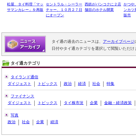
松屋、タイ料理「マッ
セントラル・シーラー
西鉄がバンコクに２店
かつや
サマンカレー」を再販
チャー、１０月２７日
舗目のホテル開業
ンカツ
にオープン
販売
タイ通の過去のニュースは、
アーカイブページ
日付やタイ通カテゴリを選択して閲覧いただけ
タイ通カテゴリ
タイランド通信
ダイジェスト
トピックス
政治
経済
社会
特集
ファイナンス
ダイジェスト
トピックス
タイ株市況
企業
金融・経済政策
写真
政治
社会
企業
経済