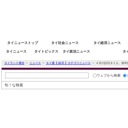
タイニュース速報ポータルサイトタイランド通信 タイ株 タイ経済情報
タイニューストップ
タイ社会ニュース
タイ経済ニュース
タイニュース
タイトピックス
タイ政治ニュース
タ
タイ経済ニュース
タイランド通信
>
ニュース
>
タイ通【 経済 】カテゴリニュース
> ４月の訪日タイ人、前年
ウェブ
から検索
旬！な検索
タイ通ニューストピック
輸出低迷で自動車生産目標を145万台に
タイのポップデュオSCRUBB、11/1に2