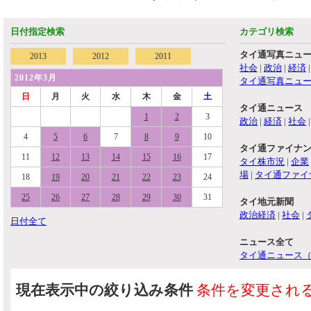
日付指定検索
カテゴリ検索
タイ通写真ニュ
2013
2012
2011
社会
|
政治
|
経済
2012年3月
タイ通写真ニュ
日
月
火
水
木
金
土
タイ通ニュース
1
2
3
政治
|
経済
|
社会
4
5
6
7
8
9
10
タイ通ファイナ
11
12
13
14
15
16
17
タイ株市況
|
企業
場
|
タイ通ファイ
18
19
20
21
22
23
24
25
26
27
28
29
30
31
タイ地元新聞
政治経済
|
社会
|
日付全て
ニュース全て
タイ通ニュース
現在表示中の絞り込み条件
条件を変更され