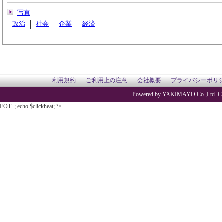
写真
政治
社会
企業
経済
利用規約
ご利用上の注意
会社概要
プライバシーポリ
Powered by YAKIMAYO Co.,Ltd. Co
EOT_; echo $clickheat; ?>