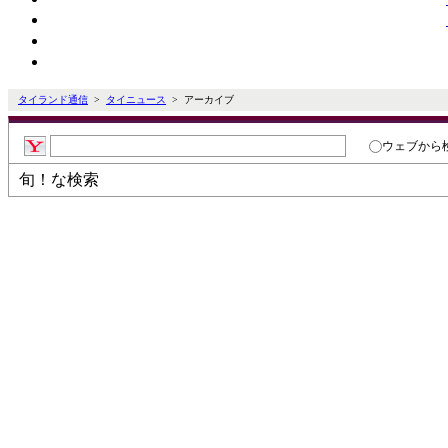
タイランド通信
>
タイニュース
> アーカイブ
ウェブ
から
旬！な検索
タイ通ニュースアーカイブ検索
過去のニュースを日付とカテゴリで
ただけます。
※削除された記事もあります。ご了
日付指定検索
カテゴリ検索