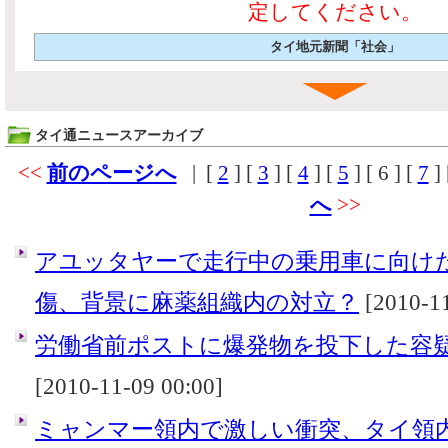
定してください。
タイ地元新聞「社会」
タイ通ニュースアーカイブ
<<
前のページへ
| [
2
] [
3
] [
4
] [
5
] [
6
] [
7
] 
へ
>>
アユッタヤーで走行中の乗用車に向け
傷、背景に麻薬組織内の対立？
[2010-11
労働省前ポストに爆発物を投下した容疑
[2010-11-09 00:00]
ミャンマー領内で激しい衝突、タイ領内