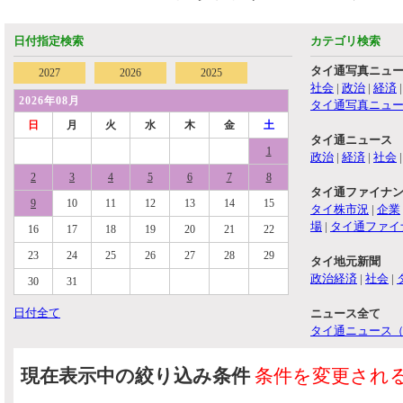
日付指定検索
カテゴリ検索
タイ通写真ニュ
2027
2026
2025
社会
|
政治
|
経済
2026年08月
タイ通写真ニュ
日
月
火
水
木
金
土
タイ通ニュース
1
政治
|
経済
|
社会
2
3
4
5
6
7
8
タイ通ファイナ
9
10
11
12
13
14
15
タイ株市況
|
企業
場
|
タイ通ファイ
16
17
18
19
20
21
22
23
24
25
26
27
28
29
タイ地元新聞
政治経済
|
社会
|
30
31
日付全て
ニュース全て
タイ通ニュース
現在表示中の絞り込み条件
条件を変更され