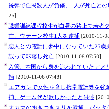
銃弾で住民数人が負傷、1人が死亡との
26]
職業訓練課程校生が白昼の路上で若者
亡、ウテーン校生1人を逮捕
[2010-11-08
恋人との電話に夢中になっていた25歳
誤って転落し死亡
[2010-11-08 07:50]
入管、本国から身を追われていたアメ
捕
[2010-11-08 07:48]
エアガンで女性を脅し携帯電話等を強
捕、ゲーム代が欲しかったと供述
[2010
オカマの抱きつきスリを逮捕、パッタ