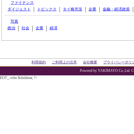
ファイナンス
ダイジェスト
トピックス
タイ株市況
企業
金融・経済政策
写真
政治
社会
企業
経済
利用規約
ご利用上の注意
会社概要
プライバシーポリ
Powered by YAKIMAYO Co.,Ltd. Co
EOT_; echo $clickheat; ?>