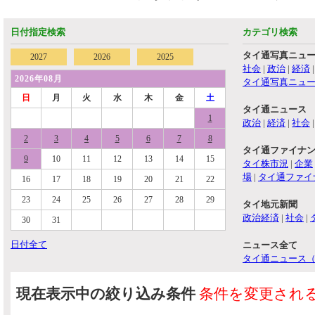
日付指定検索
カテゴリ検索
タイ通写真ニュ
2027
2026
2025
社会
|
政治
|
経済
2026年08月
タイ通写真ニュ
日
月
火
水
木
金
土
タイ通ニュース
1
政治
|
経済
|
社会
2
3
4
5
6
7
8
タイ通ファイナ
9
10
11
12
13
14
15
タイ株市況
|
企業
場
|
タイ通ファイ
16
17
18
19
20
21
22
23
24
25
26
27
28
29
タイ地元新聞
政治経済
|
社会
|
30
31
日付全て
ニュース全て
タイ通ニュース
現在表示中の絞り込み条件
条件を変更され