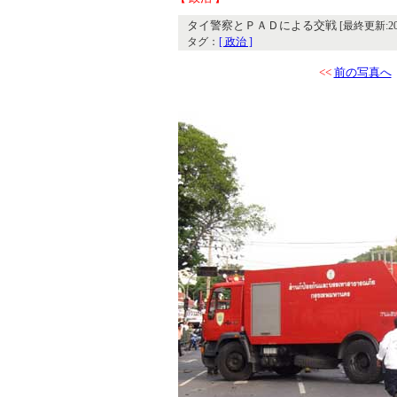
タイ警察とＰＡＤによる交戦
[最終更新:2008
タグ：
[ 政治 ]
<<
前の写真へ