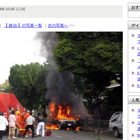
おす
-10-08 12:24]
|
【 政治 】の写真一覧
|
次の写真へ
>>
デイ
人気