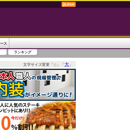
ース
ランキング
大
文字サイズ変更「
」「
」
中