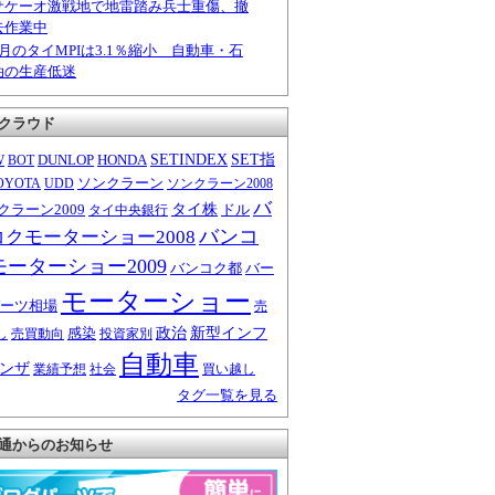
サケーオ激戦地で地雷踏み兵士重傷、撤
去作業中
6月のタイMPIは3.1％縮小 自動車・石
油の生産低迷
クラウド
W
DUNLOP
HONDA
SETINDEX
SET指
BOT
ソンクラーン
OYOTA
UDD
ソンクラーン2008
バ
クラーン2009
タイ株
ドル
タイ中央銀行
バンコ
コクモーターショー2008
モーターショー2009
バンコク都
バー
モーターショー
ーツ相場
売
感染
政治
新型インフ
し
売買動向
投資家別
自動車
ンザ
業績予想
社会
買い越し
タグ一覧を見る
通からのお知らせ