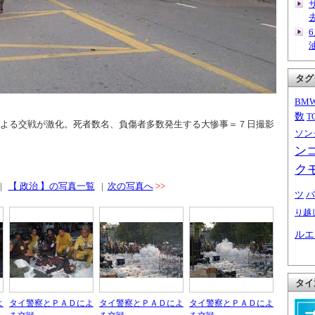
タグ
BM
数
T
よる交戦が激化。死者数名、負傷者多数発生する大惨事＝７日撮影
ソン
ン
ク
|
【 政治 】の写真一覧
|
次の写真へ
>>
ツ
バ
り越
ルエ
タイ
よ
タイ警察とＰＡＤによ
タイ警察とＰＡＤによ
タイ警察とＰＡＤによ