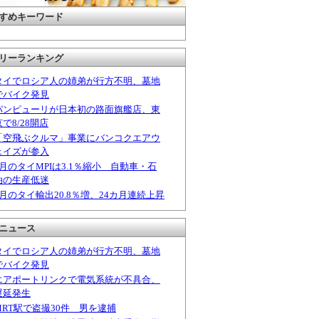
すめキーワード
リーランキング
タイでロシア人の姉弟が行方不明、墓地
でバイク発見
パンピューリが日本初の路面旗艦店、東
京で8/28開店
「空飛ぶクルマ」事業にバンコクエアウ
ェイズが参入
6月のタイMPIは3.1％縮小 自動車・石
油の生産低迷
6月のタイ輸出20.8％増、24カ月連続上昇
ニュース
タイでロシア人の姉弟が行方不明、墓地
でバイク発見
エアポートリンクで電気系統が不具合、
遅延発生
MRT駅で盗撮30件 男を逮捕