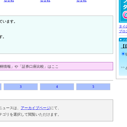
る交戦
る交戦
る交戦
ています。
タイ
ブロ
す。
メ
【
柄情報」や「証券口座比較」はここ
>>
3
4
5
ニュースは、
アーカイブページ
にて、
テゴリを選択して閲覧いただけます。