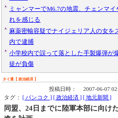
ミャンマーでM6.7の地震、チェンマ
れを感じる
麻薬密輸容疑でナイジェリア人の女を
内で逮捕
小学校内で誤って落とした手製爆弾が爆
徒が負傷
タイ通【 政治経済 】
投稿日時：
2007-06-07 02
タグ：
[ バンコク ]
[ 政治経済 ]
[ 地元新聞 ]
同盟、24日までに陸軍本部に向け