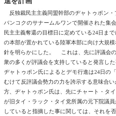
進を計画
反独裁民主主義同盟幹部のヂャトゥポン・
バンコクのサナームルワンで開催された集会
民主主義奪還の目標日に定めている24日ま
の本部が置かれている陸軍本部に向け大規模
針を明らかにした。 これは、先に評議会
衆の多くが評議会を支持していると発言した
ヂャトゥポン氏によるとデモ行進は24日の
むけて反評議会勢力の力を誇示する意味合
方、ヂャトゥポン氏は、先にチャート・タイ
が旧タイ・ラック・タイ党所属の元下院議員
していると指摘した事に関しては、それを否