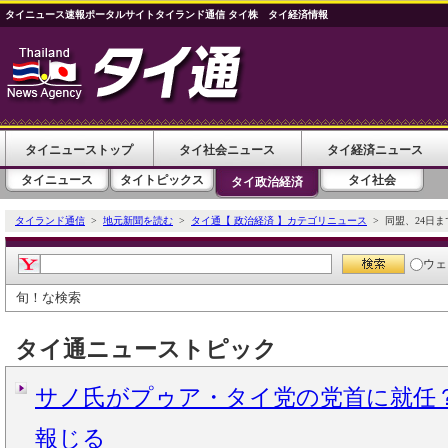
タイニュース速報ポータルサイトタイランド通信 タイ株 タイ経済情報
タイニューストップ
タイ社会ニュース
タイ経済ニュース
タイニュース
タイトピックス
タイ社会
タイ政治経済
タイランド通信
>
地元新聞を読む
>
タイ通【 政治経済 】カテゴリニュース
> 同盟、24日
ウェ
旬！な検索
タイ通ニューストピック
サノ氏がプゥア・タイ党の党首に就任
報じる