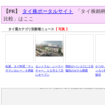
【PR】
タイ株ポータルサイト
「タイ株銘柄
比較」はここ
タイ通カテゴリ別新着ニュース
【 写真 】
松屋、タイ料理「マッ
セントラル・シーラー
西鉄がバンコクに２店
かつや
サマンカレー」を再販
チャー、１０月２７日
舗目のホテル開業
ンカツ
にオープン
販売
タイ通の過去のニュースは、
アーカイブページ
日付やタイ通カテゴリを選択して閲覧いただけ