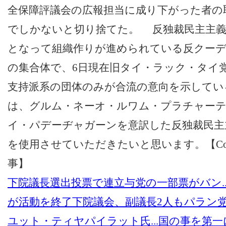
全保障評議会の広報担当に成り下がった者の
でしかないと切り捨てた。 反独裁民主主義
となって組織作りが進められている反クーデ
の集合体で、6日現在旧タイ・ラック・タイ
支持派系の団体のみが合流の意向を示している
は、グルム・ネーオ・ルワム・プラチャー
イ・パデーヂャガーンを意訳した反独裁民主
を使用させていただきたいと思います。
【Co
事】
下院議長選出投票で連立与党の一部票がバン..
が活動を終了
下院議会、副議長2人もパラン
ユット・ティヤパイラット氏...
国の事を第一