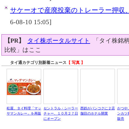
サケーオで産廃投棄のトレーラー押収
6-08-10 15:05]
【PR】
タイ株ポータルサイト
「タイ株銘柄
比較」はここ
タイ通カテゴリ別新着ニュース
【 写真 】
松屋、タイ料理「マッ
セントラル・シーラー
西鉄がバンコクに２店
かつや
サマンカレー」を再販
チャー、１０月２７日
舗目のホテル開業
ンカツ
にオープン
販売
タイ通の過去のニュースは、
アーカイブページ