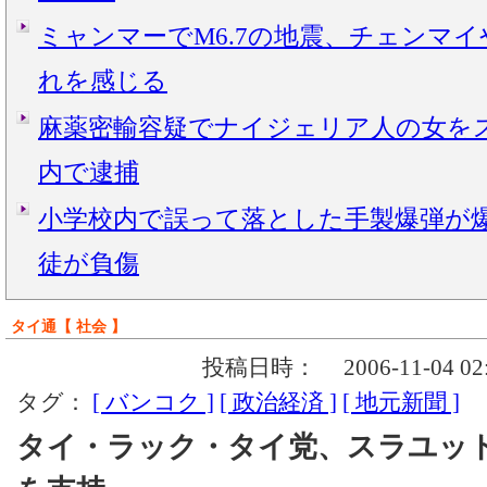
ミャンマーでM6.7の地震、チェンマ
れを感じる
麻薬密輸容疑でナイジェリア人の女を
内で逮捕
小学校内で誤って落とした手製爆弾が爆
徒が負傷
タイ通【 社会 】
投稿日時：
2006-11-04 02
タグ：
[ バンコク ]
[ 政治経済 ]
[ 地元新聞 ]
タイ・ラック・タイ党、スラユッ