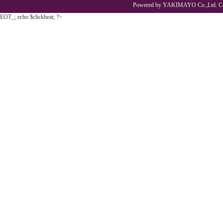
Powered by YAKIMAYO Co.,Ltd. Co
EOT_; echo $clickheat; ?>