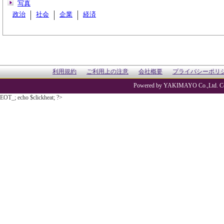
写真
政治
社会
企業
経済
利用規約
ご利用上の注意
会社概要
プライバシーポリ
Powered by YAKIMAYO Co.,Ltd. Co
EOT_; echo $clickheat; ?>