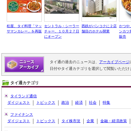
松屋、タイ料理「マッ
セントラル・シーラー
西鉄がバンコクに２店
かつや
サマンカレー」を再販
チャー、１０月２７日
舗目のホテル開業
ンカツ
にオープン
販売
タイ通の過去のニュースは、
アーカイブページ
日付やタイ通カテゴリを選択して閲覧いただけ
タイ通カテゴリ
タイランド通信
ダイジェスト
トピックス
政治
経済
社会
特集
ファイナンス
ダイジェスト
トピックス
タイ株市況
企業
金融・経済政策