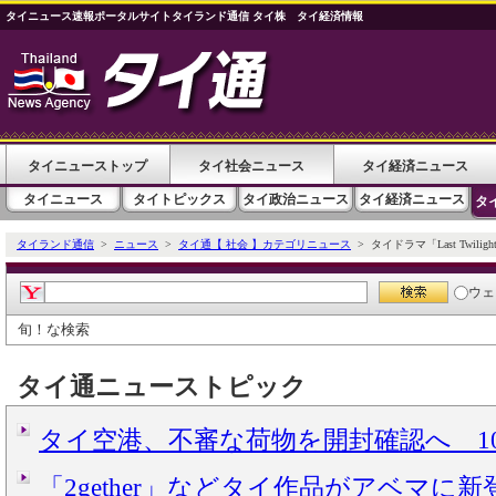
タイニュース速報ポータルサイトタイランド通信 タイ株 タイ経済情報
タイニューストップ
タイ社会ニュース
タイ経済ニュース
タイニュース
タイトピックス
タイ政治ニュース
タイ経済ニュース
タ
タイランド通信
>
ニュース
>
タイ通【 社会 】カテゴリニュース
> タイドラマ「Last Twili
ウェ
旬！な検索
タイ通ニューストピック
タイ空港、不審な荷物を開封確認へ 10
「2gether」などタイ作品がアベマに新