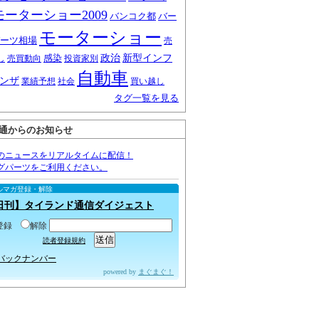
モーターショー2009
バンコク都
バー
モーターショー
ーツ相場
売
感染
政治
新型インフ
し
売買動向
投資家別
自動車
ンザ
業績予想
社会
買い越し
タグ一覧を見る
通からのお知らせ
のニュースをリアルタイムに配信！
グパーツをご利用ください。
ルマガ登録・解除
日刊】タイランド通信ダイジェスト
登録
解除
読者登録規約
バックナンバー
powered by
まぐまぐ！