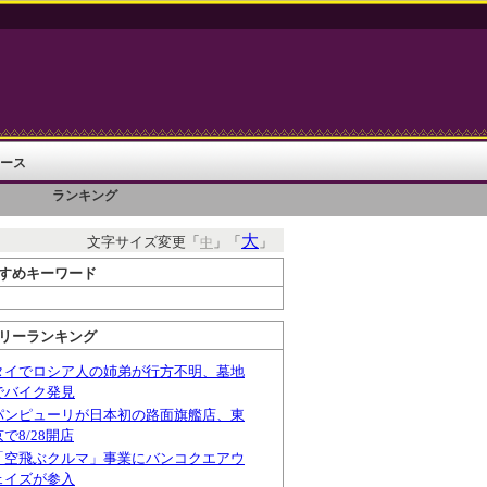
ース
ランキング
大
文字サイズ変更「
」「
」
中
すめキーワード
リーランキング
タイでロシア人の姉弟が行方不明、墓地
でバイク発見
パンピューリが日本初の路面旗艦店、東
京で8/28開店
「空飛ぶクルマ」事業にバンコクエアウ
ェイズが参入