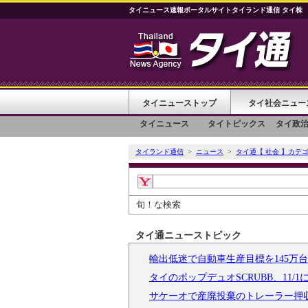
タイニュース速報ポータルサイトタイランド通信 タイ株
タイニューストップ
タイ社会ニュー
タイニュース
タイトピックス
タイ政
タイランド通信
>
ニュース
>
タイ通【 社会 】カテ
旬！な検索
タイ通ニューストピック
輸出低迷で自動車生産目標を145万
タイのポップデュオSCRUBB、11/
サケーオで産廃投棄のトレーラー押