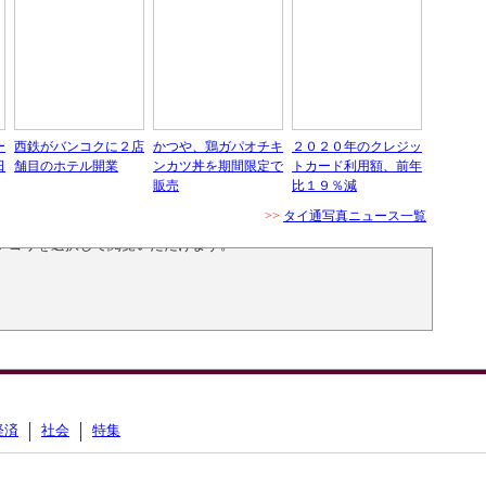
ー
西鉄がバンコクに２店
かつや、鶏ガパオチキ
２０２０年のクレジッ
日
舗目のホテル開業
ンカツ丼を期間限定で
トカード利用額、前年
販売
比１９％減
>>
タイ通写真ニュース一覧
ニュースは、
アーカイブページ
にて、
テゴリを選択して閲覧いただけます。
経済
社会
特集