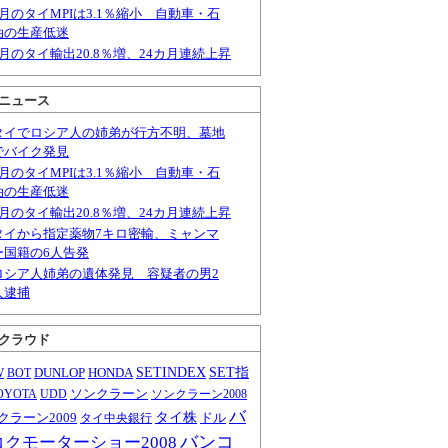
6月のタイMPIは3.1％縮小 自動車・石
油の生産低迷
6月のタイ輸出20.8％増、24カ月連続上昇
ニュース
タイでロシア人の姉弟が行方不明、墓地
でバイク発見
6月のタイMPIは3.1％縮小 自動車・石
油の生産低迷
6月のタイ輸出20.8％増、24カ月連続上昇
タイから指定薬物7キロ密輸、ミャンマ
ー国籍の6人告発
ロシア人姉弟の遺体発見 容疑者の男2
人逮捕
クラウド
W
DUNLOP
HONDA
SETINDEX
SET指
BOT
ソンクラーン
OYOTA
UDD
ソンクラーン2008
バ
クラーン2009
タイ株
ドル
タイ中央銀行
バンコ
コクモーターショー2008