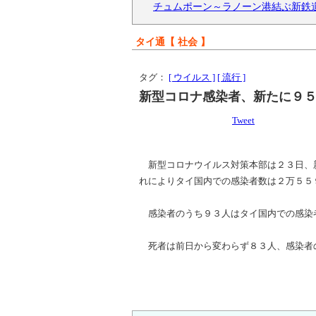
チュムポーン～ラノーン港結ぶ新鉄
タイ通【 社会 】
タグ：
[ ウイルス ]
[ 流行 ]
新型コロナ感染者、新たに９
Tweet
新型コロナウイルス対策本部は２３日、
れによりタイ国内での感染者数は２万５５
感染者のうち９３人はタイ国内での感染
死者は前日から変わらず８３人、感染者