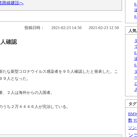
道路線建設へ
投稿日時：
2021-02-23 14:50
2021-02-23 12:50
人気
５人確認
新たな新型コロナウイルス感染者を９５人確認したと発表した。こ
９９人となった。
者、２人は海外からの入国者。
タグ
のうち２万４４４６人が完治している。
BM
数
T
ソン
ン