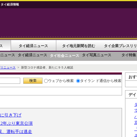
 タイ経済情報
ス
タイ経済ニュース
タイ地元新聞を読む
タイ企業プレスリリ
治ニュース
タイ経済ニュース
タイ写真ニュース
タイ特集
タイ社会ニュース
ゴリニュース
> 新型コロナ感染者、新たに９５人確認
おす
ウェブ
から検索
タイラン ド通信
から検索
デイ
台に引き下げ
1に2年ぶり東京公演
収、運転手は逃走