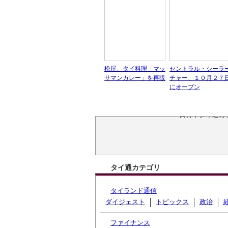
松屋、タイ料理「マッ
セントラル・シーラ
サマンカレー」を再販
チャー、１０月２７
にオープン
タイ通の過去の
日付やタイ通カ
タイ通カテゴリ
タイランド通信
ダイジェスト
トピックス
政治
ファイナンス