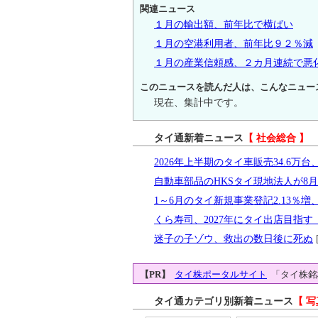
関連ニュース
１月の輸出額、前年比で横ばい
１月の空港利用者、前年比９２％減
１月の産業信頼感、２カ月連続で悪
このニュースを読んだ人は、こんなニュー
現在、集計中です。
タイ通新着ニュース
【 社会総合 】
2026年上半期のタイ車販売34.6万台、
自動車部品のHKSタイ現地法人が8
1～6月のタイ新規事業登記2.13％増、
くら寿司、2027年にタイ出店目指
迷子の子ゾウ、救出の数日後に死ぬ
[
【PR】
タイ株ポータルサイト
「タイ株銘
タイ通カテゴリ別新着ニュース
【 写