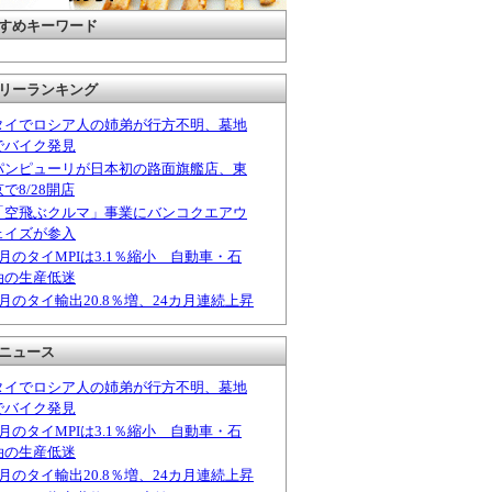
すめキーワード
リーランキング
タイでロシア人の姉弟が行方不明、墓地
でバイク発見
パンピューリが日本初の路面旗艦店、東
京で8/28開店
「空飛ぶクルマ」事業にバンコクエアウ
ェイズが参入
6月のタイMPIは3.1％縮小 自動車・石
油の生産低迷
6月のタイ輸出20.8％増、24カ月連続上昇
ニュース
タイでロシア人の姉弟が行方不明、墓地
でバイク発見
6月のタイMPIは3.1％縮小 自動車・石
油の生産低迷
6月のタイ輸出20.8％増、24カ月連続上昇