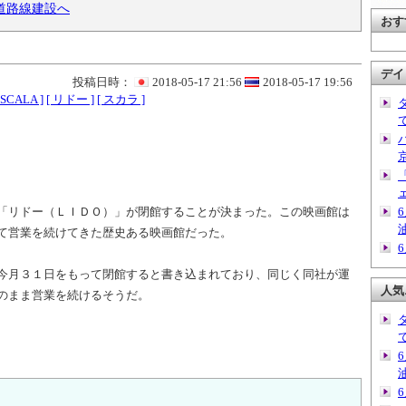
道路線建設へ
おす
デイ
投稿日時：
2018-05-17 21:56
2018-05-17 19:56
 SCALA ]
[ リドー ]
[ スカラ ]
「リドー（ＬＩＤＯ）」が閉館することが決まった。この映画館は
て営業を続けてきた歴史ある映画館だった。
今月３１日をもって閉館すると書き込まれており、同じく同社が運
人気
のまま営業を続けるそうだ。