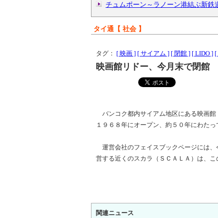
チュムポーン～ラノーン港結ぶ新鉄
タイ通【 社会 】
タグ：
[ 映画 ]
[ サイアム ]
[ 閉館 ]
[ LIDO ]
[
映画館リドー、今月末で閉館
バンコク都内サイアム地区にある映画館
１９６８年にオープン、約５０年にわたっ
運営会社のフェイスブックページには、
営する近くのスカラ（ＳＣＡＬＡ）は、こ
関連ニュース