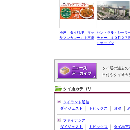
松屋、タイ料理「マッ
セントラル・シーラ
サマンカレー」を再販
チャー、１０月２７
にオープン
タイ通の過去の
日付やタイ通カ
タイ通カテゴリ
タイランド通信
ダイジェスト
トピックス
政治
ファイナンス
ダイジェスト
トピックス
タイ株市