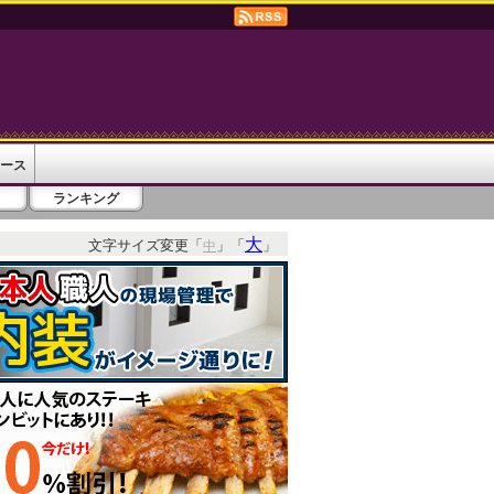
ース
ランキング
大
文字サイズ変更「
」「
」
中