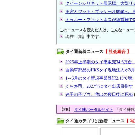
クイーンシリキット展示場、大型リ
王宮とワット・プラケーオ閉鎖へ、
トゥルー・フィットネスが経営難で
このニュースを読んだ人は、こんなニュー
現在、集計中です。
タイ通新着ニュース
【 社会総合 】
2026年上半期のタイ車販売34.6万台、
自動車部品のHKSタイ現地法人が8
1～6月のタイ新規事業登記2.13％増、
くら寿司、2027年にタイ出店目指
迷子の子ゾウ、救出の数日後に死ぬ
[
【PR】
タイ株ポータルサイト
「タイ株銘
タイ通カテゴリ別新着ニュース
【 写