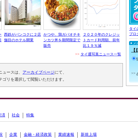
タイ
ブロ
ー
西鉄がバンコクに２店
かつや、鶏ガパオチキ
２０２０年のクレジッ
日
舗目のホテル開業
ンカツ丼を期間限定で
トカード利用額、前年
メ
販売
比１９％減
【
>>
タイ通写真ニュース一覧
ニュースは、
アーカイブページ
にて、
>>
テゴリを選択して閲覧いただけます。
経済
社会
特集
況
企業
金融・経済政策
業績速報
新規上場