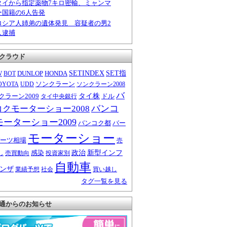
タイから指定薬物7キロ密輸、ミャンマ
ー国籍の6人告発
ロシア人姉弟の遺体発見 容疑者の男2
人逮捕
クラウド
W
DUNLOP
HONDA
SETINDEX
SET指
BOT
ソンクラーン
OYOTA
UDD
ソンクラーン2008
バ
クラーン2009
タイ株
ドル
タイ中央銀行
バンコ
コクモーターショー2008
モーターショー2009
バンコク都
バー
モーターショー
ーツ相場
売
感染
政治
新型インフ
し
売買動向
投資家別
自動車
ンザ
業績予想
社会
買い越し
タグ一覧を見る
通からのお知らせ