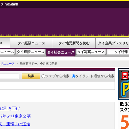
 タイ経済情報
ス
タイ経済ニュース
タイ地元新聞を読む
タイ企業プレスリリ
治ニュース
タイ経済ニュース
タイ写真ニュース
タイ特集
タイ社会ニュース
ゴリニュース
> 映画館リドー、今月末で閉館
ウェブ
から検索
タイラン ド通信
から検索
台に引き下げ
1に2年ぶり東京公演
収、運転手は逃走