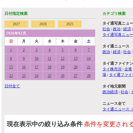
日付指定検索
カテゴリ検索
タイ通写真ニュ
2027
2026
2025
社会
|
政治
|
経済
2026年02月
タイ通写真ニュ
日
月
火
水
木
金
土
タイ通ニュース
1
2
3
4
5
6
7
政治
|
経済
|
社会
8
9
10
11
12
13
14
タイ通ファイナ
15
16
17
18
19
20
21
タイ株市況
|
企業
場
|
タイ通ファイ
22
23
24
25
26
27
28
日付全て
タイ地元新聞
政治経済
|
社会
|
ニュース全て
タイ通ニュース
現在表示中の絞り込み条件
条件を変更され