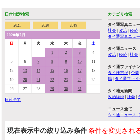
日付指定検索
カテゴリ検索
タイ通写真ニュ
2021
2020
2019
社会
|
政治
|
経済
2020年7月
タイ通写真ニュ
日
月
火
水
木
金
土
タイ通ニュース
1
2
3
4
政治
|
経済
|
社会
5
6
7
8
9
10
11
タイ通ファイナ
12
13
14
15
16
17
18
タイ株市況
|
企業
場
|
タイ通ファイ
19
20
21
22
23
24
25
26
27
28
29
30
31
タイ地元新聞
政治経済
|
社会
|
日付全て
ニュース全て
タイ通ニュース
現在表示中の絞り込み条件
条件を変更され