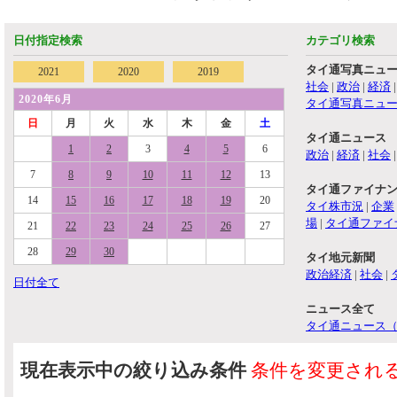
日付指定検索
カテゴリ検索
タイ通写真ニュ
2021
2020
2019
社会
|
政治
|
経済
2020年6月
タイ通写真ニュ
日
月
火
水
木
金
土
タイ通ニュース
1
2
3
4
5
6
政治
|
経済
|
社会
7
8
9
10
11
12
13
タイ通ファイナ
14
15
16
17
18
19
20
タイ株市況
|
企業
場
|
タイ通ファイ
21
22
23
24
25
26
27
28
29
30
タイ地元新聞
政治経済
|
社会
|
日付全て
ニュース全て
タイ通ニュース
現在表示中の絞り込み条件
条件を変更され