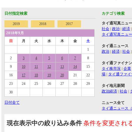
日付指定検索
カテゴリ検索
タイ通写真ニュ
2019
2018
2017
社会
|
政治
|
経済
2018年9月
タイ通写真ニュ
日
月
火
水
木
金
土
タイ通ニュース
1
政治
|
経済
|
社会
2
3
4
5
6
7
8
タイ通ファイナ
9
10
11
12
13
14
15
タイ株市況
|
企業
場
|
タイ通ファイ
16
17
18
19
20
21
22
23
24
25
26
27
28
29
タイ地元新聞
政治経済
|
社会
|
30
日付全て
ニュース全て
タイ通ニュース
現在表示中の絞り込み条件
条件を変更され