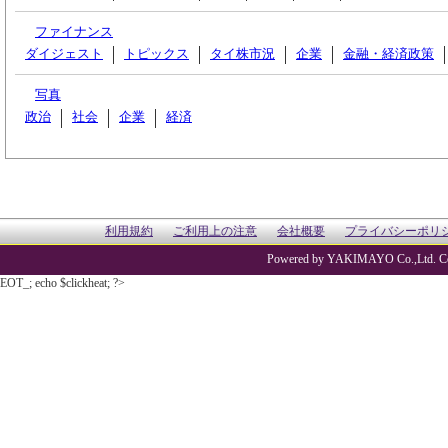
ファイナンス
ダイジェスト
トピックス
タイ株市況
企業
金融・経済政策
写真
政治
社会
企業
経済
利用規約
ご利用上の注意
会社概要
プライバシーポリ
Powered by YAKIMAYO Co.,Ltd. Co
EOT_; echo $clickheat; ?>