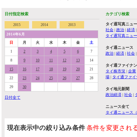
日付指定検索
カテゴリ検索
タイ通写真ニュ
2015
2014
2013
社会
|
政治
|
経済
2014年6月
タイ通写真ニュ
日
月
火
水
木
金
土
タイ通ニュース
1
2
3
4
5
6
7
政治
|
経済
|
社会
8
9
10
11
12
13
14
タイ通ファイナ
15
16
17
18
19
20
21
タイ株市況
|
企業
場
|
タイ通ファイ
22
23
24
25
26
27
28
29
30
タイ地元新聞
政治経済
|
社会
|
日付全て
ニュース全て
タイ通ニュース
現在表示中の絞り込み条件
条件を変更され