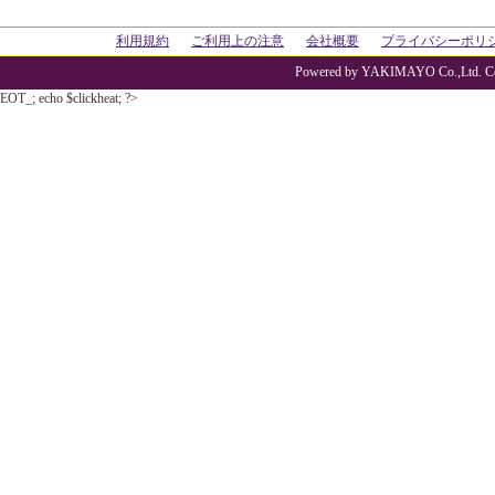
利用規約
ご利用上の注意
会社概要
プライバシーポリ
Powered by YAKIMAYO Co.,Ltd. Co
EOT_; echo $clickheat; ?>