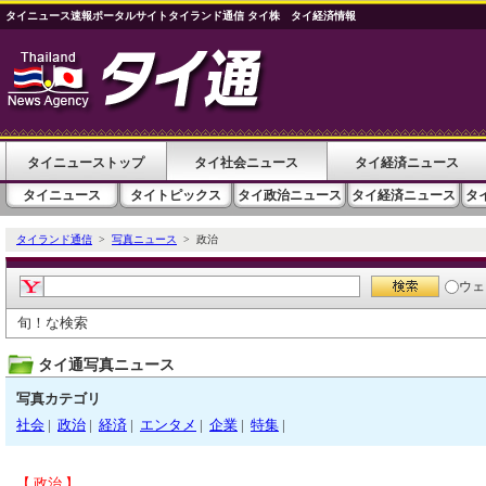
タイニュース速報ポータルサイトタイランド通信 タイ株 タイ経済情報
タイニューストップ
タイ社会ニュース
タイ経済ニュース
タイニュース
タイトピックス
タイ政治ニュース
タイ経済ニュース
タ
タイランド通信
>
写真ニュース
> 政治
ウェ
旬！な検索
タイ通写真ニュース
写真カテゴリ
社会
|
政治
|
経済
|
エンタメ
|
企業
|
特集
|
【 政治 】