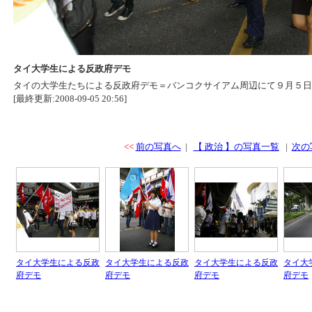
タイ大学生による反政府デモ
タイの大学生たちによる反政府デモ＝バンコクサイアム周辺にて９月５日
[最終更新:2008-09-05 20:56]
<<
前の写真へ
|
【 政治 】の写真一覧
|
次の
タイ大学生による反政
タイ大学生による反政
タイ大学生による反政
タイ大
府デモ
府デモ
府デモ
府デモ