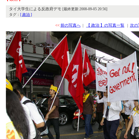
タイ大学生による反政府デモ
[最終更新:2008-09-05 20:56]
タグ：
[ 政治 ]
<<
前の写真へ
|
【 政治 】の写真一覧
|
次の