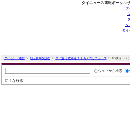
タイニュース速報ポータルサ
タ
タ
タイ
タイランド通信
>
地元新聞を読む
>
タイ通【 政治経済 】カテゴリニュース
> TG機長、パ
ウェブ
から検索
旬！な検索