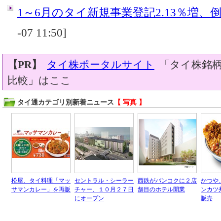
1～6月のタイ新規事業登記2.13％増、倒産
-07 11:50]
【PR】
タイ株ポータルサイト
「タイ株銘柄
比較」はここ
タイ通カテゴリ別新着ニュース
【 写真 】
松屋、タイ料理「マッ
セントラル・シーラー
西鉄がバンコクに２店
かつや
サマンカレー」を再販
チャー、１０月２７日
舗目のホテル開業
ンカツ
にオープン
販売