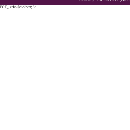
Powered by YAKIMAYO Co.,Ltd. Co
EOT_; echo $clickheat; ?>