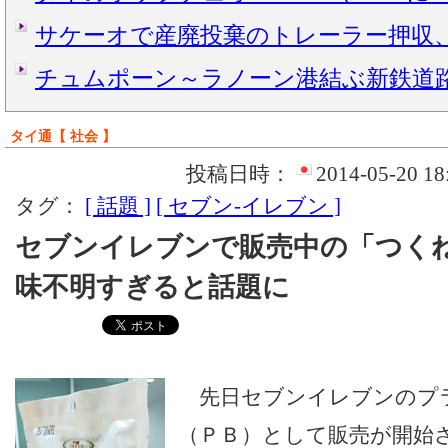
サケーオで産廃投棄のトレーラー押収
チュムポーン～ラノーン港結ぶ新鉄道
タイ通【 社会 】
投稿日時：
2014-05-20 18
タグ：
[ 話題 ]
[ セブン-イレブン ]
セブンイレブンで販売中の「つく
味不明すぎると話題に
先日セブンイレブンのプ
（ＰＢ）として販売が開始