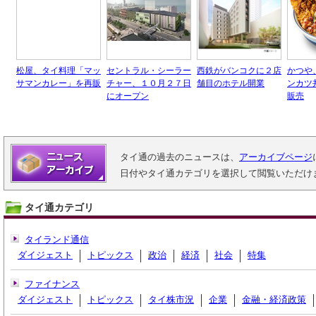
松屋、タイ料理「マッ
セントラル・シーラー
西鉄がバンコクに２店
かつや
サマンカレー」を再販
チャー、１０月２７日
舗目のホテル開業
ンカツ
にオープン
販売
タイ通の過去のニュースは、
アーカイブページ
日付やタイ通カテゴリを選択して閲覧いただけ
タイ通カテゴリ
タイランド通信
ダイジェスト
トピックス
政治
経済
社会
特集
ファイナンス
ダイジェスト
トピックス
タイ株市況
企業
金融・経済政策