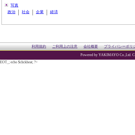
写真
政治
社会
企業
経済
利用規約
ご利用上の注意
会社概要
プライバシーポリ
Powered by YAKIMAYO Co.,Ltd. Co
EOT_; echo $clickheat; ?>