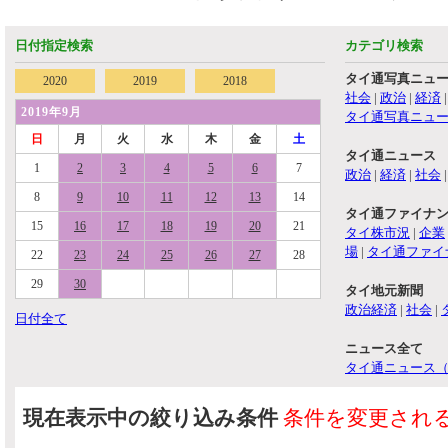
日付指定検索
カテゴリ検索
タイ通写真ニュ
2020
2019
2018
社会
|
政治
|
経済
2019年9月
タイ通写真ニュ
日
月
火
水
木
金
土
タイ通ニュース
1
2
3
4
5
6
7
政治
|
経済
|
社会
8
9
10
11
12
13
14
タイ通ファイナ
15
16
17
18
19
20
21
タイ株市況
|
企業
場
|
タイ通ファイ
22
23
24
25
26
27
28
29
30
タイ地元新聞
政治経済
|
社会
|
日付全て
ニュース全て
タイ通ニュース
現在表示中の絞り込み条件
条件を変更され