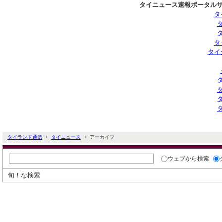
タイニュース速報ポータルサ
タ
タ
タイ
タイランド通信
>
タイニュース
> アーカイブ
ウェブ
から検索
旬！な検索
タイ通ニュースアーカイブ検索
過去のニュースを日付とカテゴリで絞り込