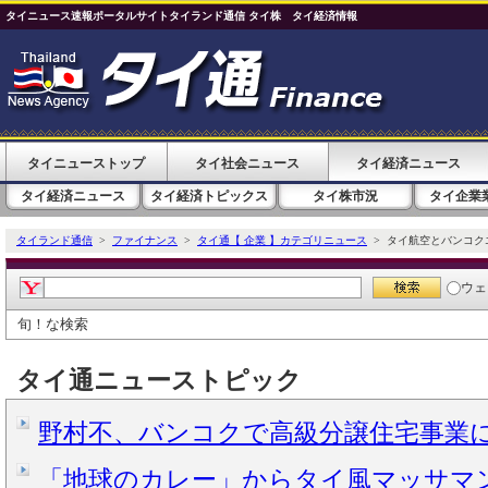
タイニュース速報ポータルサイトタイランド通信 タイ株 タイ経済情報
タイニューストップ
タイ社会ニュース
タイ経済ニュース
タイ経済ニュース
タイ経済トピックス
タイ株市況
タイ企業
タイランド通信
>
ファイナンス
>
タイ通【 企業 】カテゴリニュース
> タイ航空とバンコク
ウェ
旬！な検索
タイ通ニューストピック
野村不、バンコクで高級分譲住宅事業
「地球のカレー」からタイ風マッサマンカ