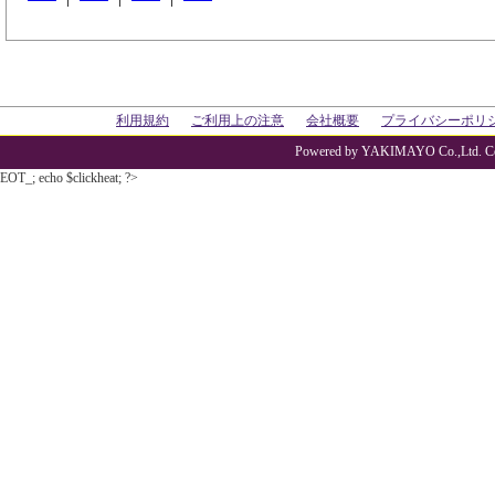
利用規約
ご利用上の注意
会社概要
プライバシーポリ
Powered by YAKIMAYO Co.,Ltd. Co
EOT_; echo $clickheat; ?>