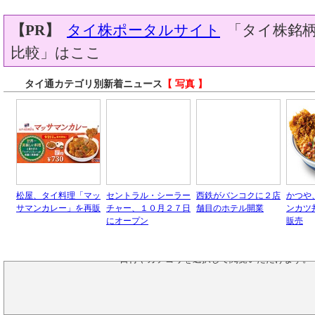
【PR】
タイ株ポータルサイト
「タイ株銘柄
比較」はここ
タイ通カテゴリ別新着ニュース
【 写真 】
松屋、タイ料理「マッ
セントラル・シーラー
西鉄がバンコクに２店
かつや
サマンカレー」を再販
チャー、１０月２７日
舗目のホテル開業
ンカツ
にオープン
販売
タイ通ファイナンスの過去のニュースは、
タイ
日付やカテゴリを選択して閲覧いただけます。