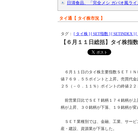
日清食品、「完全メシ ガパオ風ライス
タイ通【 タイ株市況 】
タグ：
[ タイ株 ]
[ SET指数 ]
[ SETINDEX ]
【６月１１日総括】タイ株指
６月１１日のタイ株主要指数ＳＥＴＩＮ
値７６９．５５ポイントと上昇。売買代金
２５（－０．１１％）ポイントの終値２２
前営業日比でＳＥＴ銘柄１７４銘柄が上
柄が上昇、３０銘柄が下落、１９銘柄が変
ＳＥＴ業種別では、金融、工業、サービ
産・建設、資源業が下落した。