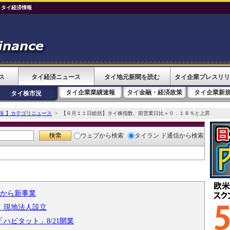
 タイ経済情報
ス
タイ経済ニュース
タイ地元新聞を読む
タイ企業プレスリリ
タイ企業業績速報
タイ金融・経済政策
タイ企業新
タイ株市況
況 】カテゴリニュース
> 【６月１１日総括】タイ株指数、前営業日比＋０．１８％と上昇
ウェブ
から検索
タイラン ド通信
から検索
月から新事業
す 現地法人設立
ハピタット」8/21開業