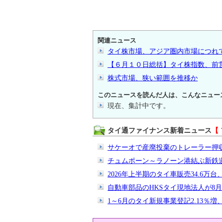
関連ニュース
タイ株市場、アジア圏内市場につれ
【６月１０日総括】タイ株指数、前
株式市場、狭い範囲を推移か
このニュースを読んだ人は、こんなニュー
現在、集計中です。
タイ通ファイナンス新着ニュース
【
サケーオで産廃投棄のトレーラー押
チュムポーン～ラノーン港結ぶ新鉄
2026年上半期のタイ車販売34.6万台、
自動車部品のHKSタイ現地法人が8
1～6月のタイ新規事業登記2.13％増、