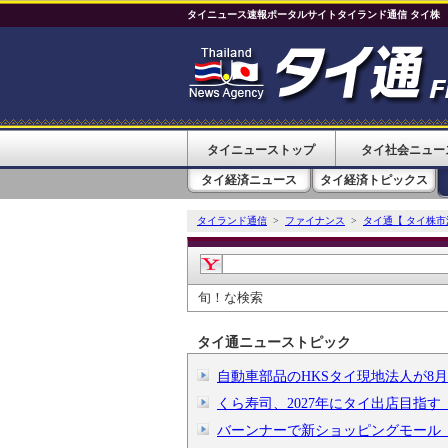
タイニュース速報ポータルサイトタイランド通信 タイ株
タイニューストップ
タイ社会ニュー
タイ経済ニュース
タイ経済トピックス
タイランド通信
>
ファイナンス
>
タイ通【 タイ株市
旬！な検索
タイ通ニューストピック
自動車部品のHKSタイ現地法人が8
くら寿司、2027年にタイ出店目指
バーンナーで新ショッピングモール「