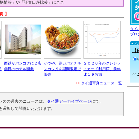
柄情報」や「証券口座比較」はここ
真 】
タイ
ブロ
メ
【
ー
西鉄がバンコクに２店
かつや、鶏ガパオチキ
２０２０年のクレジッ
日
舗目のホテル開業
ンカツ丼を期間限定で
トカード利用額、前年
>>
販売
比１９％減
>>
タイ通写真ニュース一覧
ンスの過去のニュースは、
タイ通アーカイブページ
にて、
を選択して閲覧いただけます。