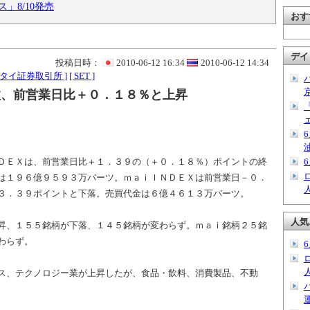
」8/10発売
おす
デイ
投稿日時：
2010-06-12 16:34
2010-06-12 14:34
[ タイ証券取引所 ]
[ SET ]
数、前営業日比＋０．１８％と上昇
ＤＥＸは、前営業日比＋１．３９の（＋０．１８％）ポイントの終
は１９６億９５９３万バーツ。ｍａｉＩＮＤＥＸは前営業日－０．
３．３９ポイントと下落。売買代金は６億４６１３万バーツ。
人気
昇、１５５銘柄が下落、１４５銘柄が変わらず。ｍａｉ銘柄２５銘
わらず。
ス、テクノロジー業が上昇したが、食品・飲料、消費製品、不動