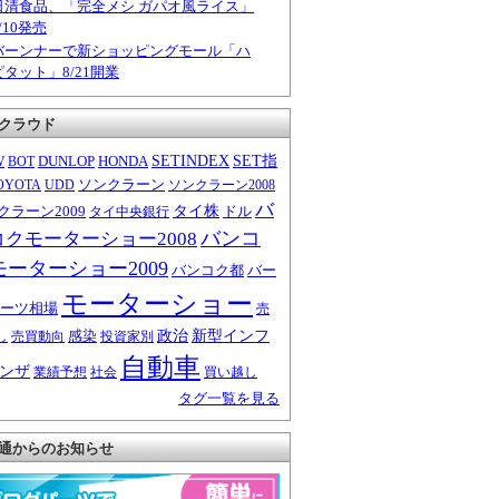
日清食品、「完全メシ ガパオ風ライス」
/10発売
バーンナーで新ショッピングモール「ハ
ピタット」8/21開業
クラウド
W
DUNLOP
HONDA
SETINDEX
SET指
BOT
ソンクラーン
OYOTA
UDD
ソンクラーン2008
バ
クラーン2009
タイ株
ドル
タイ中央銀行
バンコ
コクモーターショー2008
モーターショー2009
バンコク都
バー
モーターショー
ーツ相場
売
感染
政治
新型インフ
し
売買動向
投資家別
自動車
ンザ
業績予想
社会
買い越し
タグ一覧を見る
通からのお知らせ