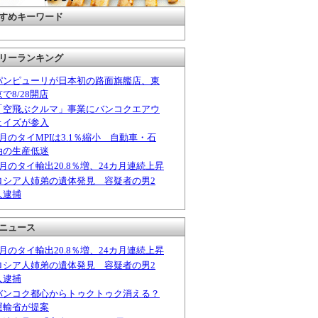
すめキーワード
リーランキング
パンピューリが日本初の路面旗艦店、東
京で8/28開店
「空飛ぶクルマ」事業にバンコクエアウ
ェイズが参入
6月のタイMPIは3.1％縮小 自動車・石
油の生産低迷
6月のタイ輸出20.8％増、24カ月連続上昇
ロシア人姉弟の遺体発見 容疑者の男2
人逮捕
ニュース
6月のタイ輸出20.8％増、24カ月連続上昇
ロシア人姉弟の遺体発見 容疑者の男2
人逮捕
バンコク都心からトゥクトゥク消える？
運輸省が提案