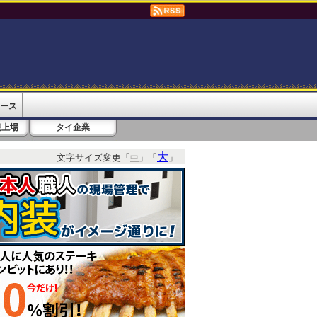
ース
規上場
タイ企業
大
文字サイズ変更「
」「
」
中