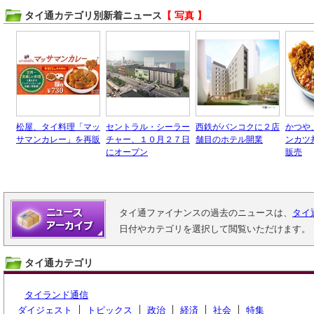
タイ通カテゴリ別新着ニュース
【 写真 】
松屋、タイ料理「マッ
セントラル・シーラー
西鉄がバンコクに２店
かつや
サマンカレー」を再販
チャー、１０月２７日
舗目のホテル開業
ンカツ
にオープン
販売
タイ通ファイナンスの過去のニュースは、
タイ
日付やカテゴリを選択して閲覧いただけます。
タイ通カテゴリ
タイランド通信
ダイジェスト
トピックス
政治
経済
社会
特集