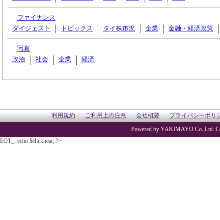
ファイナンス
ダイジェスト
トピックス
タイ株市況
企業
金融・経済政策
写真
政治
社会
企業
経済
利用規約
ご利用上の注意
会社概要
プライバシーポリ
Powered by YAKIMAYO Co.,Ltd. Co
EOT_; echo $clickheat; ?>