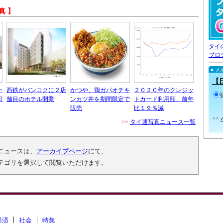
真 】
タイ
ブロ
メ
【
ー
西鉄がバンコクに２店
かつや、鶏ガパオチキ
２０２０年のクレジッ
日
舗目のホテル開業
ンカツ丼を期間限定で
トカード利用額、前年
販売
比１９％減
>>
>>
タイ通写真ニュース一覧
ニュースは、
アーカイブページ
にて、
テゴリを選択して閲覧いただけます。
経済
社会
特集