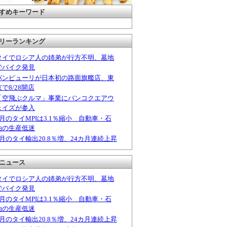
すめキーワード
リーランキング
タイでロシア人の姉弟が行方不明、墓地
でバイク発見
パンピューリが日本初の路面旗艦店、東
京で8/28開店
「空飛ぶクルマ」事業にバンコクエアウ
ェイズが参入
6月のタイMPIは3.1％縮小 自動車・石
油の生産低迷
6月のタイ輸出20.8％増、24カ月連続上昇
ニュース
タイでロシア人の姉弟が行方不明、墓地
でバイク発見
6月のタイMPIは3.1％縮小 自動車・石
油の生産低迷
6月のタイ輸出20.8％増、24カ月連続上昇