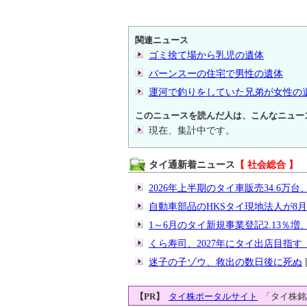
関連ニュース
ゴミ捨て場から乳児の遺体
バーンスーの住宅で男性の遺体
運河で釣りをしていた兄弟が女性の
このニュースを読んだ人は、こんなニュー
現在、集計中です。
タイ通新着ニュース
【 社会総合 】
2026年上半期のタイ車販売34.6万台、
自動車部品のHKSタイ現地法人が8
1～6月のタイ新規事業登記2.13％増、
くら寿司、2027年にタイ出店目指
迷子の子ゾウ、救出の数日後に死ぬ
[
【PR】
タイ株ポータルサイト
「タイ株銘