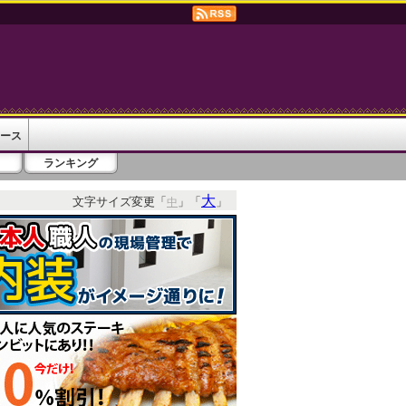
ース
ランキング
大
文字サイズ変更「
」「
」
中