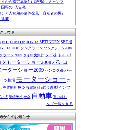
タイから指定薬物7キロ密輸、ミャンマ
ー国籍の6人告発
ロシア人姉弟の遺体発見 容疑者の男2
人逮捕
クラウド
W
DUNLOP
HONDA
SETINDEX
SET指
BOT
ソンクラーン
OYOTA
UDD
ソンクラーン2008
バ
クラーン2009
タイ株
ドル
タイ中央銀行
バンコ
コクモーターショー2008
モーターショー2009
バンコク都
バー
モーターショー
ーツ相場
売
感染
政治
新型インフ
し
売買動向
投資家別
自動車
ンザ
業績予想
社会
買い越し
タグ一覧を見る
通からのお知らせ