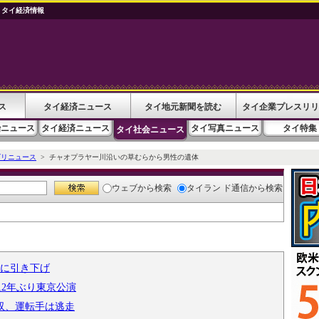
 タイ経済情報
ス
タイ経済ニュース
タイ地元新聞を読む
タイ企業プレスリリ
治ニュース
タイ経済ニュース
タイ写真ニュース
タイ特集
タイ社会ニュース
ゴリニュース
> チャオプラヤー川沿いの草むらから男性の遺体
ウェブ
から検索
タイラン ド通信
から検索
台に引き下げ
1に2年ぶり東京公演
収、運転手は逃走