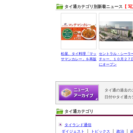
タイ通カテゴリ別新着ニュース
【 写
松屋、タイ料理「マッ
セントラル・シーラ
サマンカレー」を再販
チャー、１０月２７
にオープン
タイ通の過去の
日付やタイ通カ
タイ通カテゴリ
タイランド通信
ダイジェスト
トピックス
政治