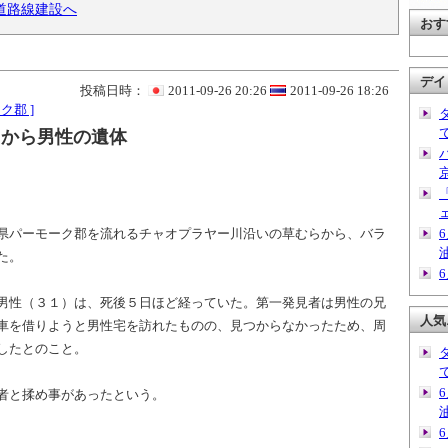
道路線建設へ
おす
デイ
投稿日時：
2011-09-26 20:26
2011-09-26 18:26
ク郡 ]
らから男性の遺体
県パーモーク郡を流れるチャオプラヤー川沿いの草むらから、バラ
た。
男性（３１）は、死後５日ほど経っていた。第一発見者は男性の兄
人気
車を借りようと男性宅を訪れたものの、見つからなかったため、周
したとのこと。
者と揉め事があったという。