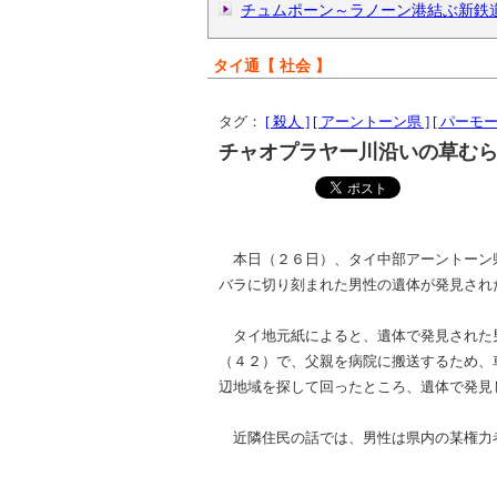
チュムポーン～ラノーン港結ぶ新鉄
タイ通【 社会 】
タグ：
[ 殺人 ]
[ アーントーン県 ]
[ パーモー
チャオプラヤー川沿いの草む
本日（２６日）、タイ中部アーントーン
バラに切り刻まれた男性の遺体が発見され
タイ地元紙によると、遺体で発見された
（４２）で、父親を病院に搬送するため、
辺地域を探して回ったところ、遺体で発見
近隣住民の話では、男性は県内の某権力