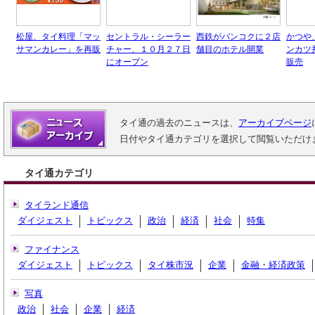
松屋、タイ料理「マッ
セントラル・シーラー
西鉄がバンコクに２店
かつや
サマンカレー」を再販
チャー、１０月２７日
舗目のホテル開業
ンカツ
にオープン
販売
タイ通の過去のニュースは、
アーカイブページ
日付やタイ通カテゴリを選択して閲覧いただけ
タイ通カテゴリ
タイランド通信
ダイジェスト
トピックス
政治
経済
社会
特集
ファイナンス
ダイジェスト
トピックス
タイ株市況
企業
金融・経済政策
写真
政治
社会
企業
経済