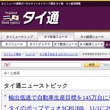
タイニュース速報ポータルサイトタイランド通信 タイ株 タイ経済情報
タイニューストップ
タイ社会ニュース
タイ経済ニュース
タイニュース
タイトピックス
タイ政治ニュース
タイ経済ニュース
タ
タイランド通信
>
ニュース
>
タイ通【 社会 】カテゴリニュース
> 非常事態宣言発令中の一
ウェ
旬！な検索
タイ通ニューストピック
輸出低迷で自動車生産目標を145万台
タイのポップデュオSCRUBB、11/1に