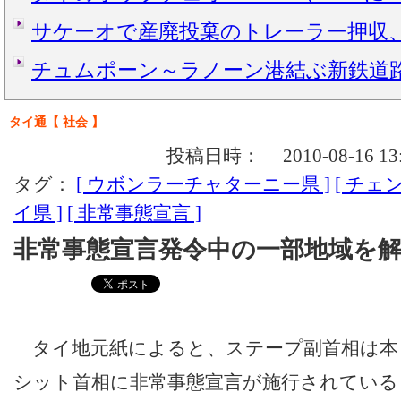
サケーオで産廃投棄のトレーラー押収
チュムポーン～ラノーン港結ぶ新鉄道
タイ通【 社会 】
投稿日時：
2010-08-16 13
タグ：
[ ウボンラーチャターニー県 ]
[ チェ
イ県 ]
[ 非常事態宣言 ]
非常事態宣言発令中の一部地域を
タイ地元紙によると、ステープ副首相は本
シット首相に非常事態宣言が施行されている